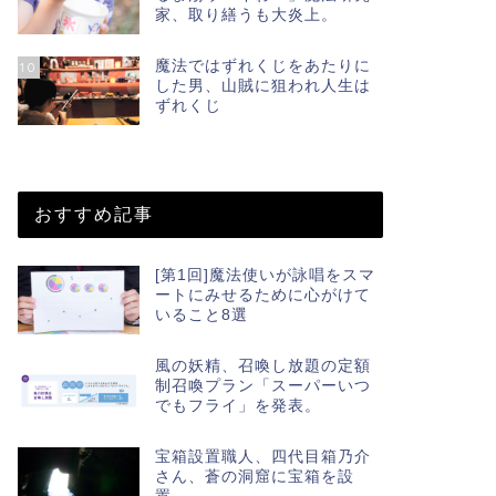
家、取り繕うも大炎上。
魔法ではずれくじをあたりに
10
した男、山賊に狙われ人生は
ずれくじ
おすすめ記事
[第1回]魔法使いが詠唱をスマ
ートにみせるために心がけて
いること8選
風の妖精、召喚し放題の定額
制召喚プラン「スーパーいつ
でもフライ」を発表。
宝箱設置職人、四代目箱乃介
さん、蒼の洞窟に宝箱を設