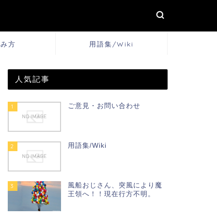
しみ方
用語集/Wiki
人気記事
ご意見・お問い合わせ
1
用語集/Wiki
2
風船おじさん、突風により魔
3
王領へ！！現在行方不明。