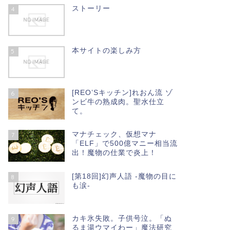
ストーリー
4
本サイトの楽しみ方
5
[REO’Sキッチン]れおん流 ゾ
6
ンビ牛の熟成肉。聖水仕立
て。
マナチェック、仮想マナ
7
「ELF」で500億マニー相当流
出！魔物の仕業で炎上！
[第18回]幻声人語 -魔物の目に
8
も涙-
カキ氷失敗。子供号泣。「ぬ
9
るま湯ウマイわー」魔法研究