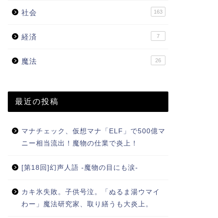
社会
163
経済
7
魔法
26
最近の投稿
マナチェック、仮想マナ「ELF」で500億マ
ニー相当流出！魔物の仕業で炎上！
[第18回]幻声人語 -魔物の目にも涙-
カキ氷失敗。子供号泣。「ぬるま湯ウマイ
わー」魔法研究家、取り繕うも大炎上。