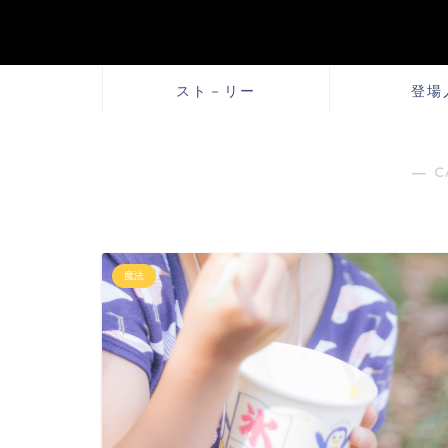
スト－リー
登場
― C
魔法