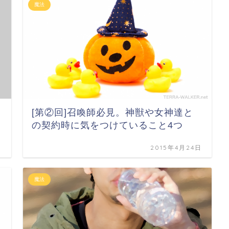
魔法
[第②回]召喚師必見。神獣や女神達と
の契約時に気をつけていること4つ
日
2015年4月24日
魔法