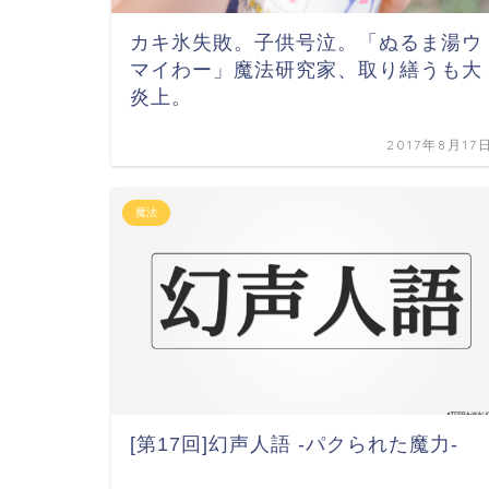
カキ氷失敗。子供号泣。「ぬるま湯ウ
マイわー」魔法研究家、取り繕うも大
炎上。
2017年8月17
魔法
[第17回]幻声人語 -パクられた魔力-