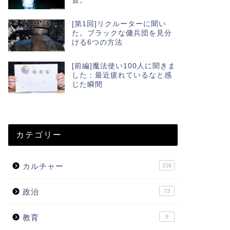
置。
[第1回]リクルーターに聞い
た。ブラックな傭兵団を見分
ける6つの方法
[前編]魔法使い100人に聞きま
した：最近疲れているなと感
じた瞬間
カテゴリー
カルチャー
216
政治
73
教育
9