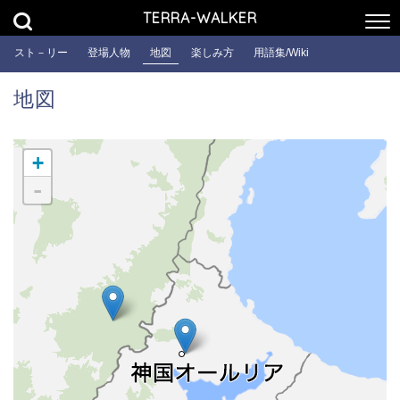
TERRA-WALKER
スト－リー
登場人物
地図
楽しみ方
用語集/Wiki
地図
+
-