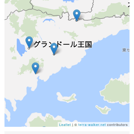
Leaflet
| ©
terra-walker.net
contributors