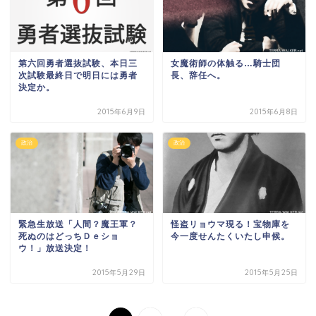
第六回勇者選抜試験、本日三
女魔術師の体触る…騎士団
次試験最終日で明日には勇者
長、辞任へ。
決定か。
2015年6月9日
2015年6月8日
政治
政治
緊急生放送「人間？魔王軍？
怪盗リョウマ現る！宝物庫を
死ぬのはどっちＤｅショ
今一度せんたくいたし申候。
ウ！」放送決定！
2015年5月29日
2015年5月25日
...