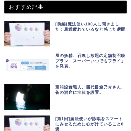
おすすめ記事
[前編]魔法使い100人に聞きまし
た：最近疲れているなと感じた瞬間
風の妖精、召喚し放題の定額制召喚
プラン「スーパーいつでもフライ」
を発表。
宝箱設置職人、四代目箱乃介さん、
蒼の洞窟に宝箱を設置。
[第1回]魔法使いが詠唱をスマート
にみせるために心がけていること8
選