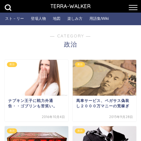
TERRA-WALKER
スト－リー
登場人物
地図
楽しみ方
用語集/Wiki
― CATEGORY ―
政治
政治
政治
ナプキン王子に戦力外通
馬車サービス、ペガサス偽装
告・・ゴブリンも苦笑い。
し２０００万マニーの荒稼ぎ
2016年10月4日
2015年9月28日
政治
政治