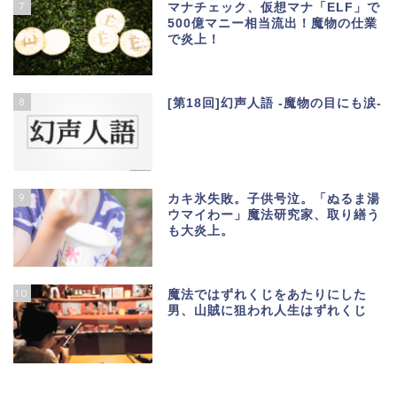
7
マナチェック、仮想マナ「ELF」で
500億マニー相当流出！魔物の仕業
で炎上！
8
[第18回]幻声人語 -魔物の目にも涙-
9
カキ氷失敗。子供号泣。「ぬるま湯
ウマイわー」魔法研究家、取り繕う
も大炎上。
10
魔法ではずれくじをあたりにした
男、山賊に狙われ人生はずれくじ