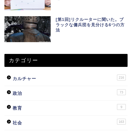
[第1回]リクルーターに聞いた。ブ
ラックな傭兵団を見分ける6つの方
法
カテゴリー
216
カルチャー
73
政治
9
教育
163
社会