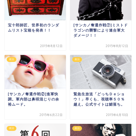
宝十郎師匠、世界初のランダ
[サンカノ奪還作戦⑦]ミストド
ムリスト宝箱を発表！！
ラゴンの襲撃により連合軍大
ダメージ！！
2015年8月12日
2015年8月12日
政治
政治
[サンカノ奪還作戦②]進軍快
緊急生放送「どっちＤｅショ
調。軍内部は鼻唄混じりの余
ウ！」早くも、視聴率５０％
裕ムード。
越え。公式サイトは鯖落ち。
2015年6月22日
2015年6月10日
政治
政治