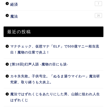
7
経済
26
魔法
最近の投稿
マナチェック、仮想マナ「ELF」で500億マニー相当流
出！魔物の仕業で炎上！
[第18回]幻声人語 -魔物の目にも涙-
カキ氷失敗。子供号泣。「ぬるま湯ウマイわー」魔法研
究家、取り繕うも大炎上。
魔法ではずれくじをあたりにした男、山賊に狙われ人生
はずれくじ