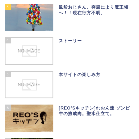
3
風船おじさん、突風により魔王領
へ！！現在行方不明。
4
ストーリー
5
本サイトの楽しみ方
6
[REO’Sキッチン]れおん流 ゾンビ
牛の熟成肉。聖水仕立て。