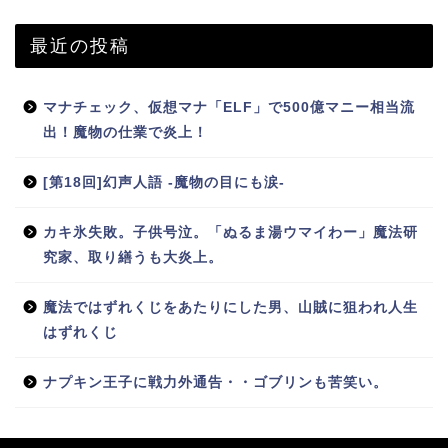
最近の投稿
マナチェック、仮想マナ「ELF」で500億マニー相当流
出！魔物の仕業で炎上！
[第18回]幻声人語 -魔物の目にも涙-
カキ氷失敗。子供号泣。「ぬるま湯ウマイわー」魔法研
究家、取り繕うも大炎上。
魔法ではずれくじをあたりにした男、山賊に狙われ人生
はずれくじ
ナプキン王子に戦力外通告・・ゴブリンも苦笑い。