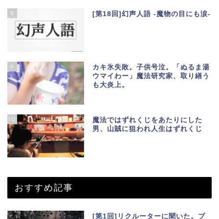
8
[第18回]幻声人語 -魔物の目にも涙-
9
カキ氷失敗。子供号泣。「ぬるま湯
ウマイわー」魔法研究家、取り繕う
も大炎上。
10
魔法ではずれくじをあたりにした
男、山賊に狙われ人生はずれくじ
おすすめ記事
[第1回]リクルーターに聞いた。ブ