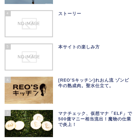
4
ストーリー
5
本サイトの楽しみ方
6
[REO’Sキッチン]れおん流 ゾンビ
牛の熟成肉。聖水仕立て。
7
マナチェック、仮想マナ「ELF」で
500億マニー相当流出！魔物の仕業
で炎上！