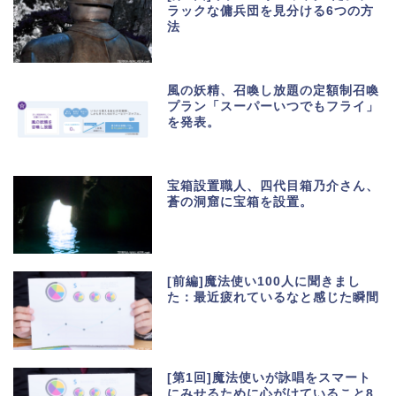
ラックな傭兵団を見分ける6つの方
法
風の妖精、召喚し放題の定額制召喚
プラン「スーパーいつでもフライ」
を発表。
宝箱設置職人、四代目箱乃介さん、
蒼の洞窟に宝箱を設置。
[前編]魔法使い100人に聞きまし
た：最近疲れているなと感じた瞬間
[第1回]魔法使いが詠唱をスマート
にみせるために心がけていること8