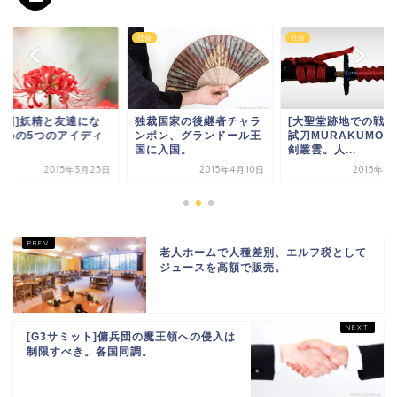
社会
社会
第1回]妖精と友達にな
独裁国家の後継者チャラ
[大聖堂跡地での戦い
ための5つのアイディ
ンポン、グランドール王
試刀MURAKUMO V
国に入国。
剣叢雲。人...
2015年3月25日
2015年4月10日
2015年4
老人ホームで人種差別、エルフ税として
ジュースを高額で販売。
[G3サミット]傭兵団の魔王領への侵入は
制限すべき。各国同調。