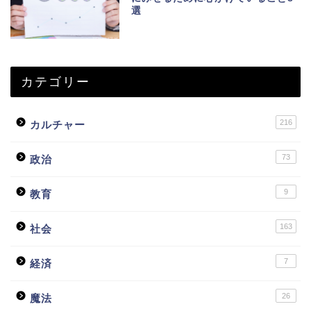
選
カテゴリー
216
カルチャー
73
政治
9
教育
163
社会
7
経済
26
魔法