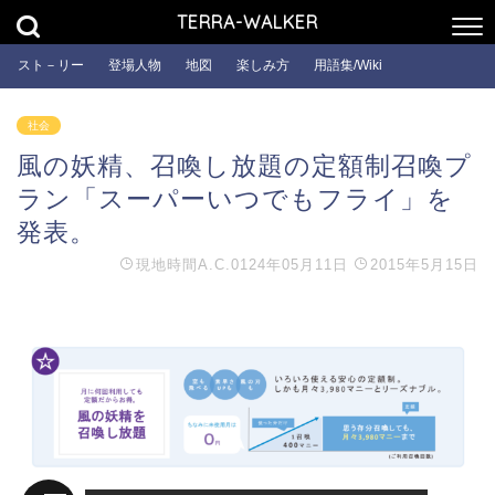
TERRA-WALKER
スト－リー
登場人物
地図
楽しみ方
用語集/Wiki
社会
風の妖精、召喚し放題の定額制召喚プ
ラン「スーパーいつでもフライ」を
発表。
現地時間
A.C.0124年05月11日
2015年5月15日