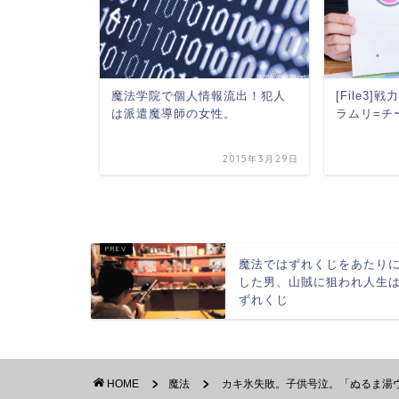
魔法「サー
魔法学院で個人情報流出！犯人
[File3
。
は派遣魔導師の女性。
ラムリ=チー
2014年12月11日
2015年3月29日
魔法ではずれくじをあたり
した男、山賊に狙われ人生
ずれくじ
HOME
魔法
カキ氷失敗。子供号泣。「ぬるま湯