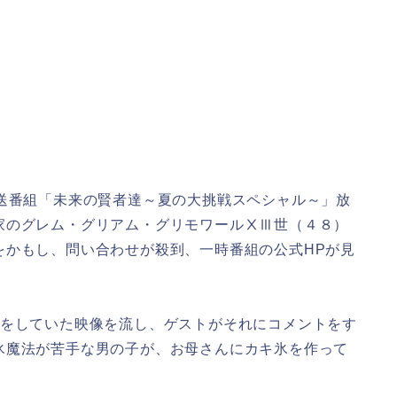
放送番組「未来の賢者達～夏の大挑戦スペシャル～」放
家のグレム・グリアム・グリモワールⅩⅢ世（４８）
をかもし、問い合わせが殺到、一時番組の公式HPが見
録をしていた映像を流し、ゲストがそれにコメントをす
氷魔法が苦手な男の子が、お母さんにカキ氷を作って
。