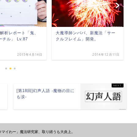
]戦力解析レポート「鬼、
大魔導師ンババ、新魔法「サー
魔
チル」 Lv.87
クルフレイム」開発。
は
2015年4月14日
2014年12月11日
に
[第18回]幻声人語 -魔物の目に
は
も涙-
ウマイわー」魔法研究家、取り繕うも大炎上。