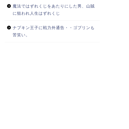
魔法ではずれくじをあたりにした男、山賊
に狙われ人生はずれくじ
ナプキン王子に戦力外通告・・ゴブリンも
苦笑い。
法
魔法