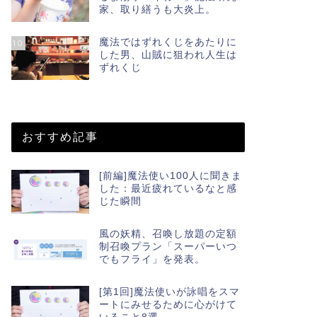
家、取り繕うも大炎上。
魔法ではずれくじをあたりに
10
した男、山賊に狙われ人生は
ずれくじ
おすすめ記事
[前編]魔法使い100人に聞きま
した：最近疲れているなと感
じた瞬間
風の妖精、召喚し放題の定額
制召喚プラン「スーパーいつ
でもフライ」を発表。
[第1回]魔法使いが詠唱をスマ
ートにみせるために心がけて