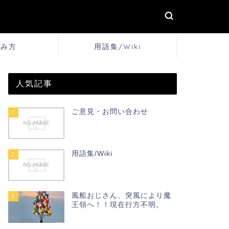
しみ方
用語集/Wiki
人気記事
ご意見・お問い合わせ
1
用語集/Wiki
2
風船おじさん、突風により魔
3
王領へ！！現在行方不明。