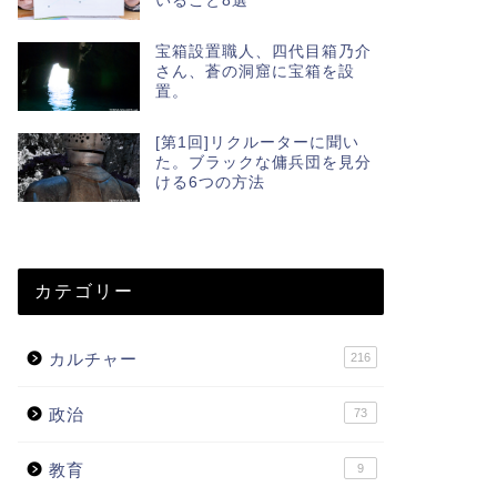
いること8選
宝箱設置職人、四代目箱乃介
さん、蒼の洞窟に宝箱を設
置。
[第1回]リクルーターに聞い
た。ブラックな傭兵団を見分
ける6つの方法
カテゴリー
カルチャー
216
政治
73
教育
9