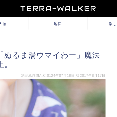
TERRA-WALKER
人物
地図
楽
「ぬるま湯ウマイわー」魔法
上。
現地時間
A.C.0124年07月16日
2017年8月17日