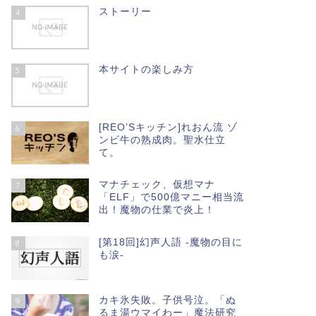
ストーリー
4
本サイトの楽しみ方
5
[REO’Sキッチン]れおん流 ゾ
6
ンビ牛の熟成肉。聖水仕立
て。
マナチェック、仮想マナ
7
「ELF」で500億マニー相当流
出！魔物の仕業で炎上！
[第18回]幻声人語 -魔物の目に
8
も涙-
カキ氷失敗。子供号泣。「ぬ
9
るま湯ウマイわー」魔法研究