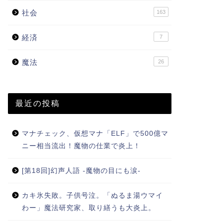
社会
163
経済
7
魔法
26
最近の投稿
マナチェック、仮想マナ「ELF」で500億マ
ニー相当流出！魔物の仕業で炎上！
[第18回]幻声人語 -魔物の目にも涙-
カキ氷失敗。子供号泣。「ぬるま湯ウマイ
わー」魔法研究家、取り繕うも大炎上。