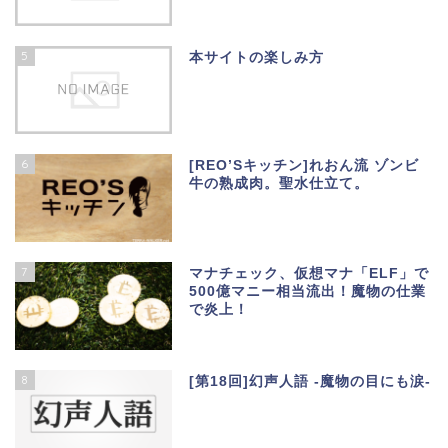
5
本サイトの楽しみ方
6
[REO’Sキッチン]れおん流 ゾンビ
牛の熟成肉。聖水仕立て。
7
マナチェック、仮想マナ「ELF」で
500億マニー相当流出！魔物の仕業
で炎上！
8
[第18回]幻声人語 -魔物の目にも涙-