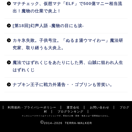
マナチェック、仮想マナ「ELF」で500億マニー相当流
出！魔物の仕業で炎上！
[第18回]幻声人語 -魔物の目にも涙-
カキ氷失敗。子供号泣。「ぬるま湯ウマイわー」魔法研
究家、取り繕うも大炎上。
魔法ではずれくじをあたりにした男、山賊に狙われ人生
はずれくじ
ナプキン王子に戦力外通告・・ゴブリンも苦笑い。
利用規約・プライバシーポリシー
運営会社
お問い合わせ
ブログ
村
ブログランキング
※このニュースサイトはフィクションです。実在の人物・団体・地名とは一切関係ありません。
2014–2026 TERRA-WALKER