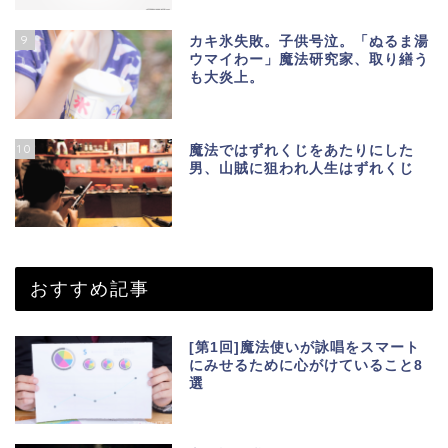
9
カキ氷失敗。子供号泣。「ぬるま湯
ウマイわー」魔法研究家、取り繕う
も大炎上。
10
魔法ではずれくじをあたりにした
男、山賊に狙われ人生はずれくじ
おすすめ記事
[第1回]魔法使いが詠唱をスマート
にみせるために心がけていること8
選