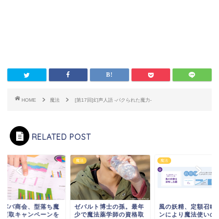
HOME
魔法
[第17回]幻声人語 -パクられた魔力-
RELATED POST
魔法
魔法
リババ商会、型落ち魔
ゼパルト博士の孫。最年
風の妖精、定額召喚
杖買取キャンペーンを
少で魔法薬学師の資格取
ンにより魔法使いの