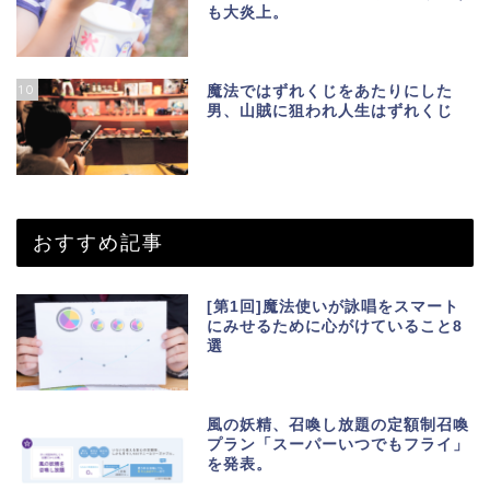
も大炎上。
10
魔法ではずれくじをあたりにした
男、山賊に狙われ人生はずれくじ
おすすめ記事
[第1回]魔法使いが詠唱をスマート
にみせるために心がけていること8
選
風の妖精、召喚し放題の定額制召喚
プラン「スーパーいつでもフライ」
を発表。