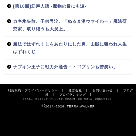
[第18回]幻声人語 -魔物の目にも涙-
カキ氷失敗。子供号泣。「ぬるま湯ウマイわー」魔法研
究家、取り繕うも大炎上。
魔法ではずれくじをあたりにした男、山賊に狙われ人生
はずれくじ
ナプキン王子に戦力外通告・・ゴブリンも苦笑い。
利用規約・プライバシーポリシー
運営会社
お問い合わせ
ブログ
村
ブログランキング
※このニュースサイトはフィクションです。実在の人物・団体・地名とは一切関係ありません。
2014–2026 TERRA-WALKER