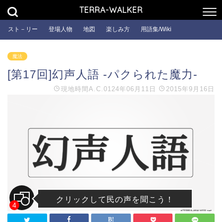
TERRA-WALKER
スト－リー
登場人物
地図
楽しみ方
用語集/Wiki
魔法
[第17回]幻声人語 -パクられた魔力-
現地時間
A.C.0124年06月11日
2015年9月16日
クリックして民の声を聞こう！
4