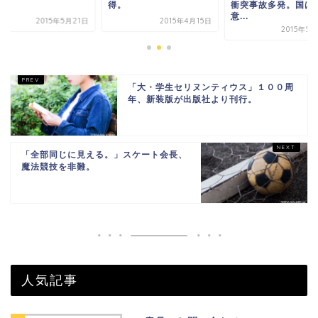
施
得。
衝突事故多発。国は
意...
2015年5月21日
2015年4月15日
2015年5
「大・学生セリヌンティウス」１００周
年、新装版が出版社より刊行。
「全部同じに見える。」スケート会長、
魔法競技を非難。
人気記事