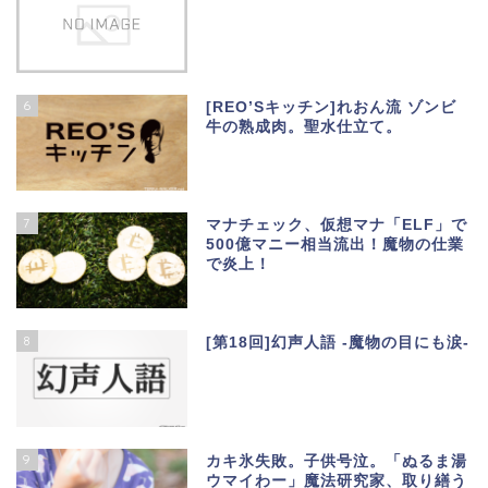
6
[REO’Sキッチン]れおん流 ゾンビ
牛の熟成肉。聖水仕立て。
7
マナチェック、仮想マナ「ELF」で
500億マニー相当流出！魔物の仕業
で炎上！
8
[第18回]幻声人語 -魔物の目にも涙-
9
カキ氷失敗。子供号泣。「ぬるま湯
ウマイわー」魔法研究家、取り繕う