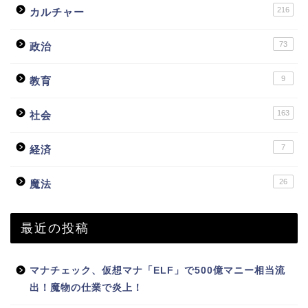
216
カルチャー
73
政治
9
教育
163
社会
7
経済
26
魔法
最近の投稿
マナチェック、仮想マナ「ELF」で500億マニー相当流
出！魔物の仕業で炎上！