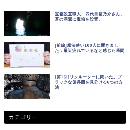
宝箱設置職人、四代目箱乃介さん、
蒼の洞窟に宝箱を設置。
[前編]魔法使い100人に聞きまし
た：最近疲れているなと感じた瞬間
[第1回]リクルーターに聞いた。ブ
ラックな傭兵団を見分ける6つの方
法
カテゴリー