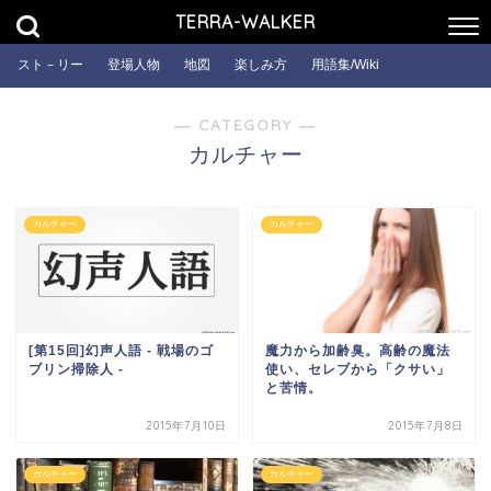
TERRA-WALKER
スト－リー
登場人物
地図
楽しみ方
用語集/Wiki
― CATEGORY ―
カルチャー
カルチャー
カルチャー
[第15回]幻声人語 - 戦場のゴ
魔力から加齢臭。高齢の魔法
ブリン掃除人 -
使い、セレブから「クサい」
と苦情。
2015年7月10日
2015年7月8日
カルチャー
カルチャー