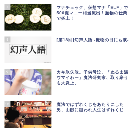
7
マナチェック、仮想マナ「ELF」で
500億マニー相当流出！魔物の仕業
で炎上！
8
[第18回]幻声人語 -魔物の目にも涙-
9
カキ氷失敗。子供号泣。「ぬるま湯
ウマイわー」魔法研究家、取り繕う
も大炎上。
10
魔法ではずれくじをあたりにした
男、山賊に狙われ人生はずれくじ