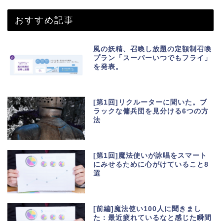
おすすめ記事
風の妖精、召喚し放題の定額制召喚
プラン「スーパーいつでもフライ」
を発表。
[第1回]リクルーターに聞いた。ブ
ラックな傭兵団を見分ける6つの方
法
[第1回]魔法使いが詠唱をスマート
にみせるために心がけていること8
選
[前編]魔法使い100人に聞きまし
た：最近疲れているなと感じた瞬間