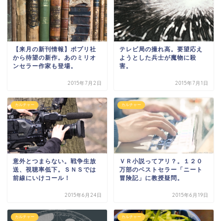
【来月の新刊情報】ポプリ社
テレビ局の撮れ高。要望応え
から待望の新作。あのミリオ
ようとした兵士が魔物に殺
ンセラー作家も登場。
害。
2015年7月2日
2015年7月1日
カルチャー
カルチャー
意外とつまらない。戦争生放
ＶＲ小説ってアリ？。１２０
送、視聴率低下。ＳＮＳでは
万部のベストセラー「ニート
前線にいけコール！
冒険記」に教授疑問。
2015年6月24日
2015年6月19日
カルチャー
カルチャー