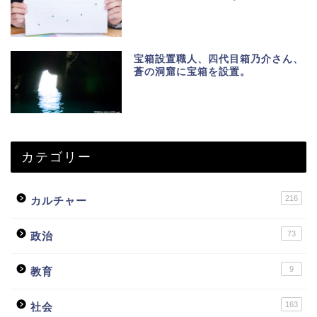
宝箱設置職人、四代目箱乃介さん、
蒼の洞窟に宝箱を設置。
カテゴリー
216
カルチャー
73
政治
9
教育
163
社会