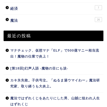
7
経済
26
魔法
最近の投稿
マナチェック、仮想マナ「ELF」で500億マニー相当流
出！魔物の仕業で炎上！
[第18回]幻声人語 -魔物の目にも涙-
カキ氷失敗。子供号泣。「ぬるま湯ウマイわー」魔法研
究家、取り繕うも大炎上。
魔法ではずれくじをあたりにした男、山賊に狙われ人生
はずれくじ