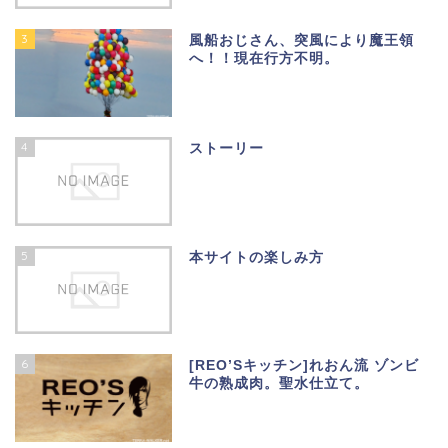
3
風船おじさん、突風により魔王領
へ！！現在行方不明。
4
ストーリー
5
本サイトの楽しみ方
6
[REO’Sキッチン]れおん流 ゾンビ
牛の熟成肉。聖水仕立て。