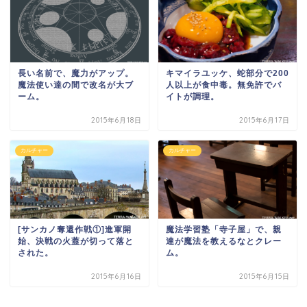
長い名前で、魔力がアップ。
キマイラユッケ、蛇部分で200
魔法使い達の間で改名が大ブ
人以上が食中毒。無免許でバ
ーム。
イトが調理。
2015年6月18日
2015年6月17日
カルチャー
カルチャー
[サンカノ奪還作戦①]進軍開
魔法学習塾「寺子屋」で、親
始、決戦の火蓋が切って落と
達が魔法を教えるなとクレー
された。
ム。
2015年6月16日
2015年6月15日