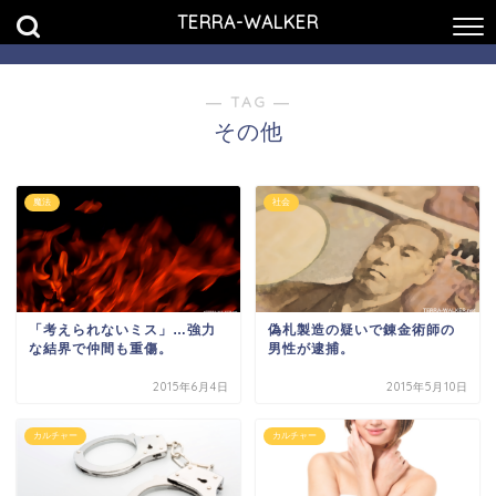
TERRA-WALKER
― TAG ―
その他
魔法
社会
「考えられないミス」…強力
偽札製造の疑いで錬金術師の
な結界で仲間も重傷。
男性が逮捕。
2015年6月4日
2015年5月10日
カルチャー
カルチャー