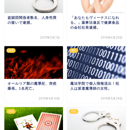
盗賊団関係者数名、人身売買
「あなたもヴィーナスになれ
の疑いで逮捕。
る。」薬事法違反で健康食品
の会社社長逮捕。
2015年5月7日
2015年4月20日
経済
魔法
オールリア製の魔導杖、突然
魔法学院で個人情報流出！犯
爆発。1名死亡。
人は派遣魔導師の女性。
2015年4月14日
2015年3月29日
社会
社会