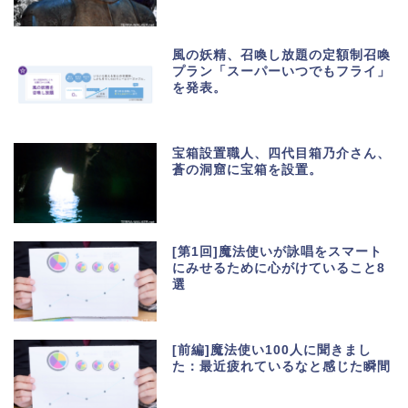
風の妖精、召喚し放題の定額制召喚
プラン「スーパーいつでもフライ」
を発表。
宝箱設置職人、四代目箱乃介さん、
蒼の洞窟に宝箱を設置。
[第1回]魔法使いが詠唱をスマート
にみせるために心がけていること8
選
[前編]魔法使い100人に聞きまし
た：最近疲れているなと感じた瞬間