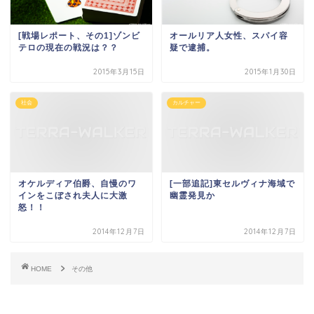
[戦場レポート、その1]ゾンビ
オールリア人女性、スパイ容
テロの現在の戦況は？？
疑で逮捕。
2015年3月15日
2015年1月30日
社会
カルチャー
オケルディア伯爵、自慢のワ
[一部追記]東セルヴィナ海域で
インをこぼされ夫人に大激
幽霊発見か
怒！！
2014年12月7日
2014年12月7日
HOME
その他