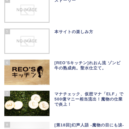
ストーリー
5
本サイトの楽しみ方
6
[REO’Sキッチン]れおん流 ゾンビ
牛の熟成肉。聖水仕立て。
7
マナチェック、仮想マナ「ELF」で
500億マニー相当流出！魔物の仕業
で炎上！
8
[第18回]幻声人語 -魔物の目にも涙-