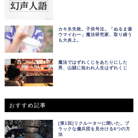
9
カキ氷失敗。子供号泣。「ぬるま湯
ウマイわー」魔法研究家、取り繕う
も大炎上。
10
魔法ではずれくじをあたりにした
男、山賊に狙われ人生はずれくじ
おすすめ記事
[第1回]リクルーターに聞いた。ブ
ラックな傭兵団を見分ける6つの方
法