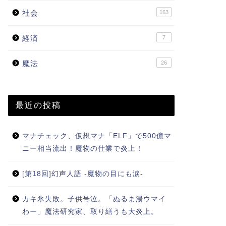
社会
163
経済
7
魔法
26
ルチャー
カルチャー
最近の投稿
マナチェック、仮想マナ「ELF」で500億マ
ニー相当流出！魔物の仕業で炎上！
るキャラ「はなっしー」、本
[第3回]魔法使いが詠唱をスマー
から苦情。
トにみせるために心がけている
こと8選
[第18回]幻声人語 -魔物の目にも涙-
2015年1月26日
2015年3月10
カキ氷失敗。子供号泣。「ぬるま湯ウマイ
わー」魔法研究家、取り繕うも大炎上。