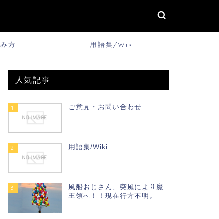
しみ方
用語集/Wiki
人気記事
ご意見・お問い合わせ
1
用語集/Wiki
2
風船おじさん、突風により魔
3
王領へ！！現在行方不明。