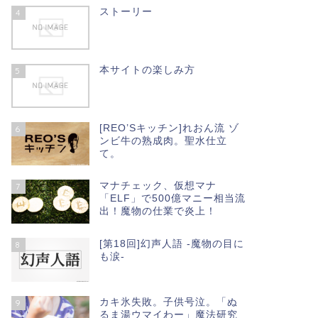
ストーリー
4
本サイトの楽しみ方
5
[REO’Sキッチン]れおん流 ゾ
6
ンビ牛の熟成肉。聖水仕立
て。
マナチェック、仮想マナ
7
「ELF」で500億マニー相当流
出！魔物の仕業で炎上！
[第18回]幻声人語 -魔物の目に
8
も涙-
カキ氷失敗。子供号泣。「ぬ
9
るま湯ウマイわー」魔法研究