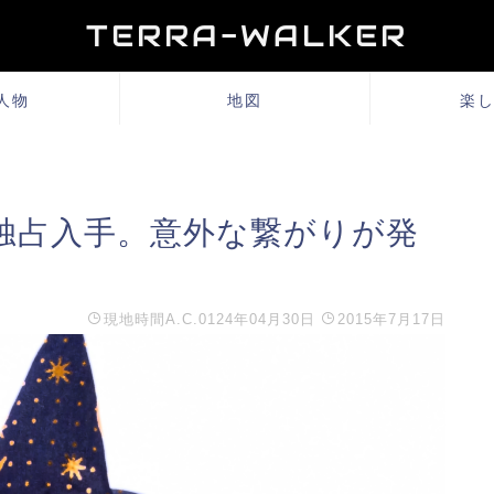
TERRA-WALKER
人物
地図
楽
独占入手。意外な繋がりが発
現地時間
A.C.0124年04月30日
2015年7月17日