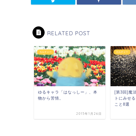
RELATED POST
カルチャー
カルチャー
装発覚。鋼
ゆるキャラ「はなっしー」、本
[第3回]
棒だった。
物から苦情。
トにみせる
こと8選
2015年3月12日
2015年1月26日