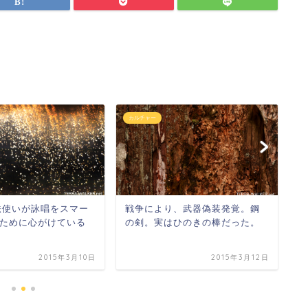
カルチャー
カ
魔法使いが詠唱をスマー
戦争により、武器偽装発覚。鋼
ゆ
ために心がけている
の剣。実はひのきの棒だった。
物
2015年3月10日
2015年3月12日