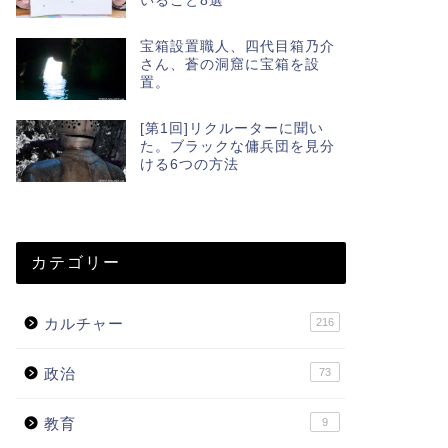
いること8選
宝箱設置職人、四代目箱乃介
さん、蒼の洞窟に宝箱を設
置。
[第1回]リクルーターに聞い
た。ブラックな傭兵団を見分
ける6つの方法
カテゴリー
カルチャー
216
政治
73
教育
9