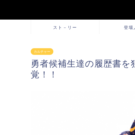
スト－リー
登場
カルチャー
勇者候補生達の履歴書を
覚！！