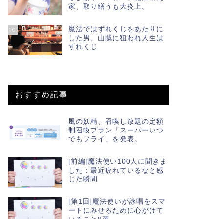
家、取り繕うも大炎上。
魔法ではずれくじをあたりに
10
した男、山賊に狙われ人生は
ずれくじ
おすすめ記事
風の妖精、召喚し放題の定額
制召喚プラン「スーパーいつ
でもフライ」を発表。
[前編]魔法使い100人に聞きま
した：最近疲れているなと感
じた瞬間
[第1回]魔法使いが詠唱をスマ
ートにみせるために心がけて