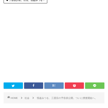
予告状詐欺。出現、怪盗みつを！
HOME
社会
怪盗みつを、三度目の予告状公開。ついに捜査開始へ。