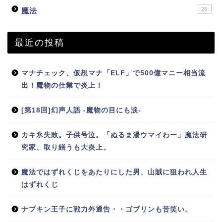
26
魔法
最近の投稿
マナチェック、仮想マナ「ELF」で500億マニー相当流
出！魔物の仕業で炎上！
[第18回]幻声人語 -魔物の目にも涙-
カキ氷失敗。子供号泣。「ぬるま湯ウマイわー」魔法研
究家、取り繕うも大炎上。
魔法ではずれくじをあたりにした男、山賊に狙われ人生
はずれくじ
ナプキン王子に戦力外通告・・ゴブリンも苦笑い。