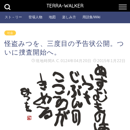
TERRA-WALKER
スト－リー
登場人物
地図
楽しみ方
用語集/Wiki
社会
怪盗みつを、三度目の予告状公開。つ
いに捜査開始へ。
現地時間
A.C.0124年04月20日
2015年1月22日