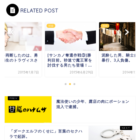
RELATED POST
社会
社会
龍を両断したのは、勇
[サンカノ奪還作戦③]勝
泥酔した男、騎士自
候補生のトラヴィスさ
利目前。秒速で魔王軍を
暴行、3人負傷。
。
討伐する男たち登場！...
2015年1月7日
2015年6月29日
2014年12
魔法使いの少年、露店の肉にポーション
混入で逮捕。
「ダークエルフのくせに」言葉のセクハ
ラで起訴。