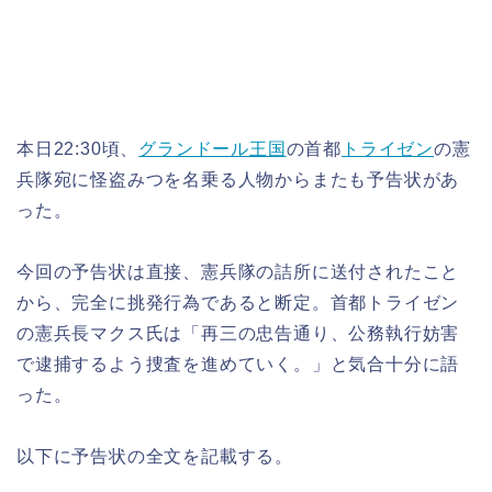
本日22:30頃、
グランドール王国
の首都
トライゼン
の憲
兵隊宛に怪盗みつを名乗る人物からまたも予告状があ
った。
今回の予告状は直接、憲兵隊の詰所に送付されたこと
から、完全に挑発行為であると断定。首都トライゼン
の憲兵長マクス氏は「再三の忠告通り、公務執行妨害
で逮捕するよう捜査を進めていく。」と気合十分に語
った。
以下に予告状の全文を記載する。