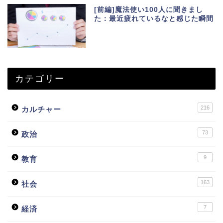
[前編]魔法使い100人に聞きまし
た：最近疲れているなと感じた瞬間
カテゴリー
216
カルチャー
73
政治
9
教育
163
社会
7
経済