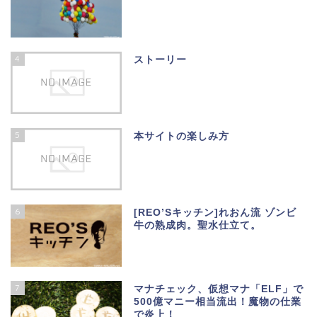
4
ストーリー
5
本サイトの楽しみ方
6
[REO’Sキッチン]れおん流 ゾンビ
牛の熟成肉。聖水仕立て。
7
マナチェック、仮想マナ「ELF」で
500億マニー相当流出！魔物の仕業
で炎上！