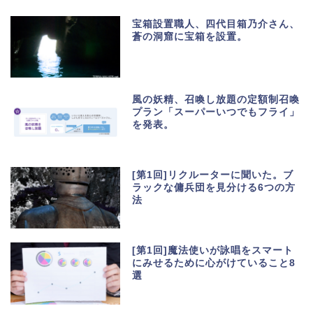
宝箱設置職人、四代目箱乃介さん、
蒼の洞窟に宝箱を設置。
風の妖精、召喚し放題の定額制召喚
プラン「スーパーいつでもフライ」
を発表。
[第1回]リクルーターに聞いた。ブ
ラックな傭兵団を見分ける6つの方
法
[第1回]魔法使いが詠唱をスマート
にみせるために心がけていること8
選