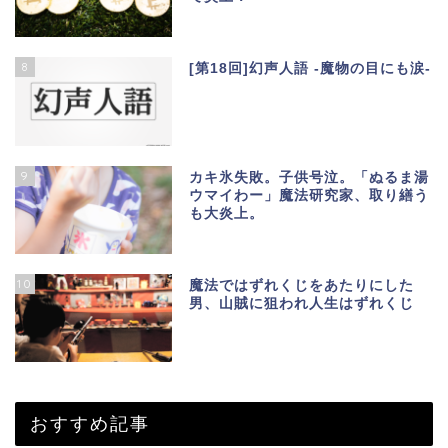
8
[第18回]幻声人語 -魔物の目にも涙-
9
カキ氷失敗。子供号泣。「ぬるま湯
ウマイわー」魔法研究家、取り繕う
も大炎上。
10
魔法ではずれくじをあたりにした
男、山賊に狙われ人生はずれくじ
おすすめ記事