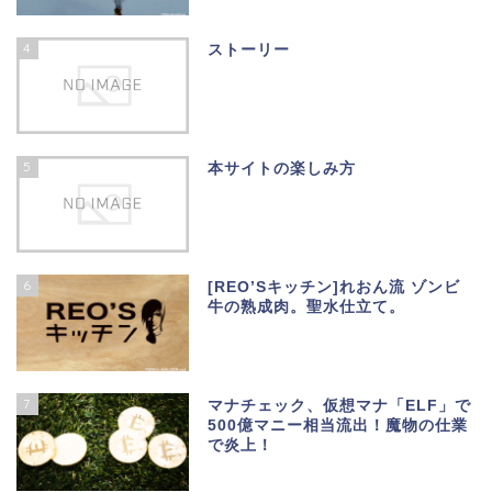
4
ストーリー
5
本サイトの楽しみ方
6
[REO’Sキッチン]れおん流 ゾンビ
牛の熟成肉。聖水仕立て。
7
マナチェック、仮想マナ「ELF」で
500億マニー相当流出！魔物の仕業
で炎上！