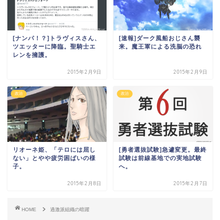
[ナンパ！？]トラヴィスさん、
[速報]ダーク風船おじさん襲
ツエッターに降臨。聖騎士エ
来。魔王軍による洗脳の恐れ
レンを擁護。
2015年2月9日
2015年2月9日
政治
政治
リオーネ姫、「テロには屈し
[勇者選抜試験]急遽変更。最終
ない」とやや疲労困ぱいの様
試験は前線基地での実地試験
子。
へ。
2015年2月8日
2015年2月7日
HOME
過激派組織の暗躍