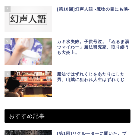
8
[第18回]幻声人語 -魔物の目にも涙-
9
カキ氷失敗。子供号泣。「ぬるま湯
ウマイわー」魔法研究家、取り繕う
も大炎上。
10
魔法ではずれくじをあたりにした
男、山賊に狙われ人生はずれくじ
おすすめ記事
[第1回]リクルーターに聞いた。ブ