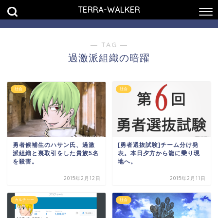
TERRA-WALKER
― TAG ―
過激派組織の暗躍
社会
社会
勇者候補生のハサン氏、過激
[勇者選抜試験]チーム分け発
派組織と裏取引をした貴族5名
表。本日夕方から龍に乗り現
を殺害。
地へ。
2015年2月12日
2015年2月11日
カルチャー
社会