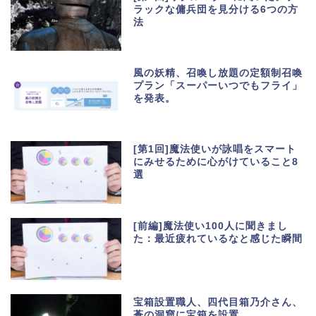
ラックな傭兵団を見分ける6つの方
法
風の妖精、召喚し放題の定額制召喚
プラン「スーパーいつでもフライ」
を発表。
[第1回]魔法使いが詠唱をスマート
にみせるために心がけていること8
選
[前編]魔法使い100人に聞きまし
た：最近疲れているなと感じた瞬間
宝箱設置職人、四代目箱乃介さん、
蒼の洞窟に宝箱を設置。