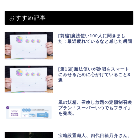
おすすめ記事
[前編]魔法使い100人に聞きまし
た：最近疲れているなと感じた瞬間
[第1回]魔法使いが詠唱をスマート
にみせるために心がけていること8
選
風の妖精、召喚し放題の定額制召喚
プラン「スーパーいつでもフライ」
を発表。
宝箱設置職人、四代目箱乃介さん、