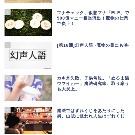
7
マナチェック、仮想マナ「ELF」で
500億マニー相当流出！魔物の仕業
で炎上！
8
[第18回]幻声人語 -魔物の目にも涙-
9
カキ氷失敗。子供号泣。「ぬるま湯
ウマイわー」魔法研究家、取り繕う
も大炎上。
10
魔法ではずれくじをあたりにした
男、山賊に狙われ人生はずれくじ