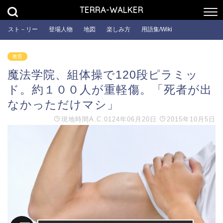
TERRA-WALKER
スト－リー
登場人物
地図
楽しみ方
用語集/Wiki
教育
魔法学院、組体操で120段ピラミッ
ド。約１００人が重軽傷。「死者が出
なかっただけマシ」
現地時間
A.C.0124年06月20日
2015年10月5日