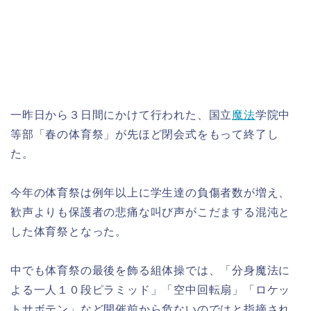
一昨日から３日間にかけて行われた、国立
魔法
学院中
等部「春の体育祭」が先ほど閉会式をもって終了し
た。
今年の体育祭は例年以上に学生達の負傷者数が増え、
歓声よりも保護者の悲痛な叫び声がこだまする混沌と
した体育祭となった。
中でも体育祭の最後を飾る組体操では、「分身魔法に
よる一人１０段ピラミッド」「空中回転扇」「ロケッ
トサボテン」など開催前から危ないのではと指摘され