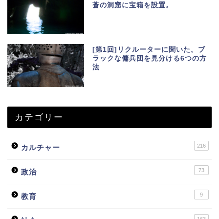
蒼の洞窟に宝箱を設置。
[第1回]リクルーターに聞いた。ブ
ラックな傭兵団を見分ける6つの方
法
カテゴリー
216
カルチャー
73
政治
9
教育
163