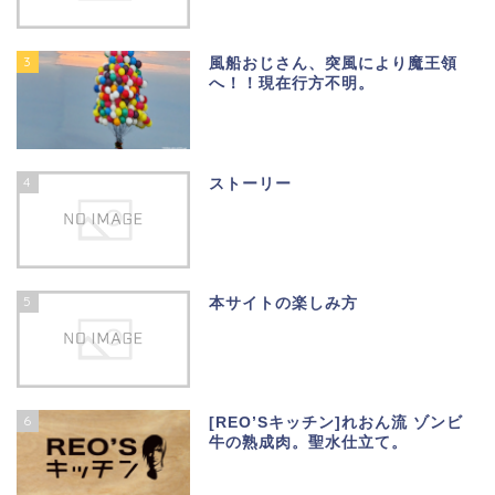
3
風船おじさん、突風により魔王領
へ！！現在行方不明。
4
ストーリー
5
本サイトの楽しみ方
6
[REO’Sキッチン]れおん流 ゾンビ
牛の熟成肉。聖水仕立て。