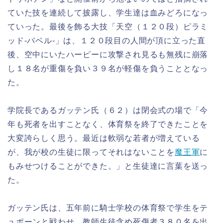
ていた技を連続して披露し、学生達は血みどろになっ
ていった。最後を飾る大技「天空（１２０段）ピラミ
ッド-バベル-」は、１２０段目の人間が頂に立った直
後、空中にいたハーピーに攻撃され見るも無残に崩落
し１８名が重傷を負い３９名が軽傷を負うこととなっ
た。
学院長であるガッテン氏（６２）は閉会式の場で「今
年も死者を出すことなく、体育祭を終了できたことを
大変誇らしく思う。最近は軟弱な若者が増えている
が、我が校の生徒に限ってそれはないことを
魔王軍
に
もみせつけることができた。」と生徒達に言葉を送っ
た。
ガッテン氏は、五年前に騎士学校の体育祭で学生をテ
ュポーンと戦わせ、教師生徒含め死傷者３８０名を出