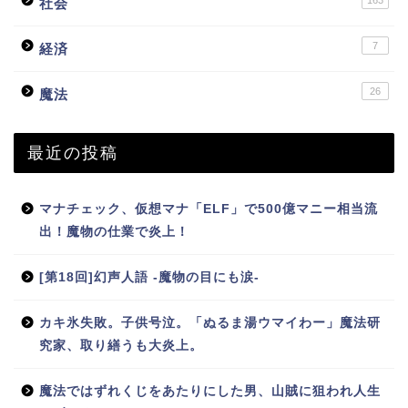
社会
7
経済
26
魔法
最近の投稿
マナチェック、仮想マナ「ELF」で500億マニー相当流
出！魔物の仕業で炎上！
[第18回]幻声人語 -魔物の目にも涙-
カキ氷失敗。子供号泣。「ぬるま湯ウマイわー」魔法研
究家、取り繕うも大炎上。
魔法ではずれくじをあたりにした男、山賊に狙われ人生