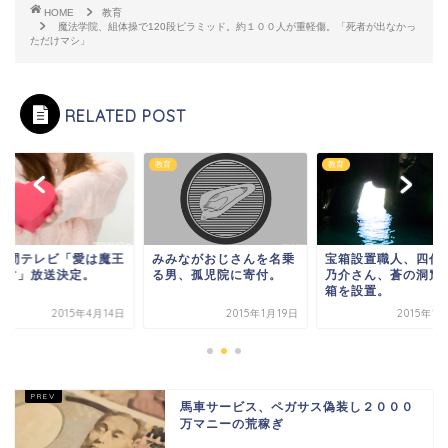
HOME
教育
魔法学院、組体操で120段ピラミッド。約１００人が重軽傷。「死者が出なかっ
ただけマシ」
RELATED POST
教育
教育
4時間テレビ「愛は魔王
みみながおじさんを名乗
宝箱設置職人、四代
倒す」放送決定。
る男、孤児院に寄付。
乃介さん、蒼の洞窟
箱を設置。
2015年4月14日
2015年1月19日
2015年1
馬車サービス、ペガサス偽装し２０００
万マニーの荒稼ぎ