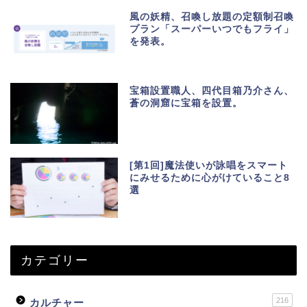
風の妖精、召喚し放題の定額制召喚
プラン「スーパーいつでもフライ」
を発表。
宝箱設置職人、四代目箱乃介さん、
蒼の洞窟に宝箱を設置。
[第1回]魔法使いが詠唱をスマート
にみせるために心がけていること8
選
カテゴリー
216
カルチャー