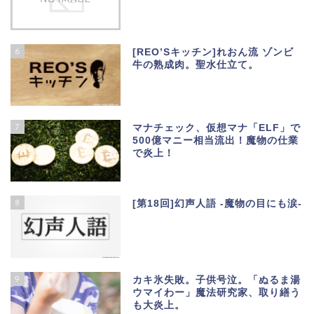
6
[REO’Sキッチン]れおん流 ゾンビ
牛の熟成肉。聖水仕立て。
7
マナチェック、仮想マナ「ELF」で
500億マニー相当流出！魔物の仕業
で炎上！
8
[第18回]幻声人語 -魔物の目にも涙-
9
カキ氷失敗。子供号泣。「ぬるま湯
ウマイわー」魔法研究家、取り繕う
も大炎上。