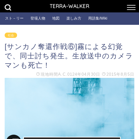
TERRA-WALKER
スト－リー
登場人物
地図
楽しみ方
用語集/Wiki
社会
[サンカノ奪還作戦⑥]霧による幻覚
で、同士討ち発生。生放送中のカメラ
マンも死亡！
現地時間
A.C.0124年04月30日
2015年8月5日