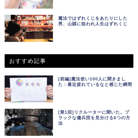
10
魔法ではずれくじをあたりにした
男、山賊に狙われ人生はずれくじ
おすすめ記事
[前編]魔法使い100人に聞きまし
た：最近疲れているなと感じた瞬間
[第1回]リクルーターに聞いた。ブ
ラックな傭兵団を見分ける6つの方
法