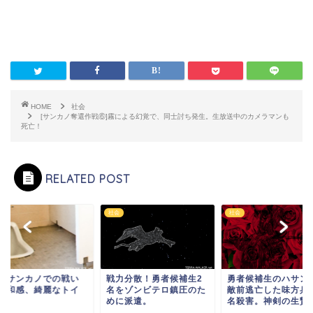
HOME
社会
[サンカノ奪還作戦⑥]霧による幻覚で、同士討ち発生。生放送中のカメラマンも
死亡！
RELATED POST
社会
社会
廃墟サンカノでの戦い
戦力分散！勇者候補生2
勇者候補生のハサン
]違和感、綺麗なトイ
名をゾンビテロ鎮圧のた
敵前逃亡した味方兵
。
めに派遣。
名殺害。神剣の生贄