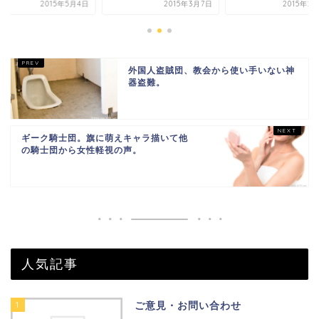
2015年5月4日
2015年3月7日
2015年2
外国人盗賊団、教会から使い手いない神
器盗難。
ギーク騎士団。旗に萌えキャラ描いて他
の騎士団から女性軽視の声。
人気記事
1
ご意見・お問い合わせ