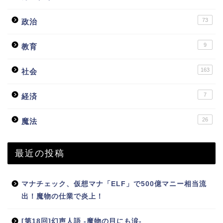
73
政治
9
教育
163
社会
7
経済
26
魔法
最近の投稿
マナチェック、仮想マナ「ELF」で500億マニー相当流
出！魔物の仕業で炎上！
[第18回]幻声人語 -魔物の目にも涙-