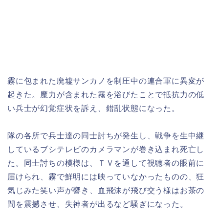
霧に包まれた廃墟サンカノを制圧中の連合軍に異変が
起きた。魔力が含まれた霧を浴びたことで抵抗力の低
い兵士が幻覚症状を訴え、錯乱状態になった。
隊の各所で兵士達の同士討ちが発生し、戦争を生中継
しているブシテレビのカメラマンが巻き込まれ死亡し
た。同士討ちの模様は、ＴＶを通して視聴者の眼前に
届けられ、霧で鮮明には映っていなかったものの、狂
気じみた笑い声が響き、血飛沫が飛び交う様はお茶の
間を震撼させ、失神者が出るなど騒ぎになった。