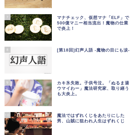
7
マナチェック、仮想マナ「ELF」で
500億マニー相当流出！魔物の仕業
で炎上！
8
[第18回]幻声人語 -魔物の目にも涙-
9
カキ氷失敗。子供号泣。「ぬるま湯
ウマイわー」魔法研究家、取り繕う
も大炎上。
10
魔法ではずれくじをあたりにした
男、山賊に狙われ人生はずれくじ