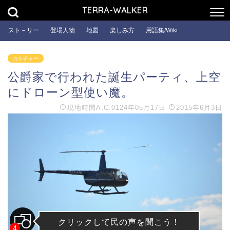
TERRA-WALKER
スト－リー
登場人物
地図
楽しみ方
用語集/Wiki
カルチャー
公爵家で行われた誕生パーティ、上空
にドローン型使い魔。
現地時間
A.C.0124年05月17日
2015年6月3日
クリックして民の声を聞こう！
4