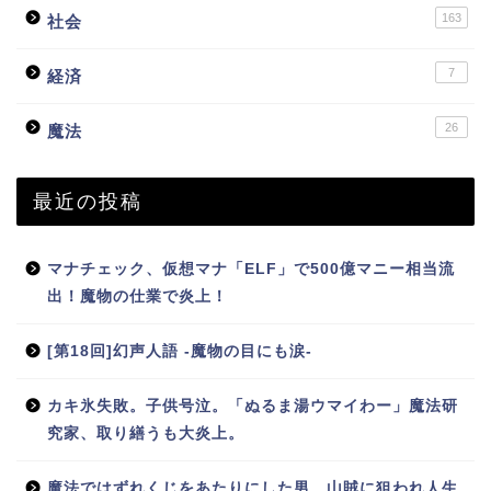
163
社会
7
経済
26
魔法
最近の投稿
マナチェック、仮想マナ「ELF」で500億マニー相当流
出！魔物の仕業で炎上！
[第18回]幻声人語 -魔物の目にも涙-
カキ氷失敗。子供号泣。「ぬるま湯ウマイわー」魔法研
究家、取り繕うも大炎上。
魔法ではずれくじをあたりにした男、山賊に狙われ人生