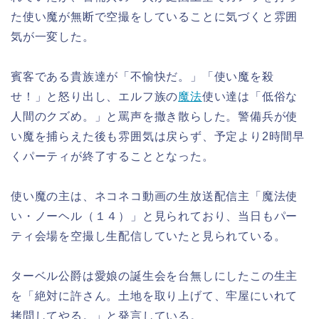
た使い魔が無断で空撮をしていることに気づくと雰囲
気が一変した。
賓客である貴族達が「不愉快だ。」「使い魔を殺
せ！」と怒り出し、エルフ族の
魔法
使い達は「低俗な
人間のクズめ。」と罵声を撒き散らした。警備兵が使
い魔を捕らえた後も雰囲気は戻らず、予定より2時間早
くパーティが終了することとなった。
使い魔の主は、ネコネコ動画の生放送配信主「魔法使
い・ノーヘル（１４）」と見られており、当日もパー
ティ会場を空撮し生配信していたと見られている。
ターベル公爵は愛娘の誕生会を台無しにしたこの生主
を「絶対に許さん。土地を取り上げて、牢屋にいれて
拷問してやる。」と発言している。