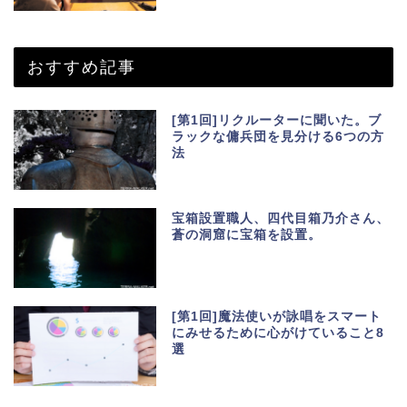
おすすめ記事
[第1回]リクルーターに聞いた。ブ
ラックな傭兵団を見分ける6つの方
法
宝箱設置職人、四代目箱乃介さん、
蒼の洞窟に宝箱を設置。
[第1回]魔法使いが詠唱をスマート
にみせるために心がけていること8
選