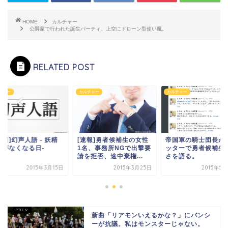
HOME
カルチャー
公爵家で行われた誕生パーティ、上空にドローン型使い魔。
RELATED POST
チャー
カルチャー
カルチャー
3回]幻声人語 - 妖精
[速報]勇者候補生の女性
帝国軍の騎士団長が
力がなくなる日-
1名、事務所NGで出撃要
ッターで勇者候補生
請を拒否、途中棄権...
さを語る。
2015年3月15日
2015年3月25日
2015年5
新曲「リアモンいえるかな？」にバンシ
ーが抗議。私はモンスターじゃない。