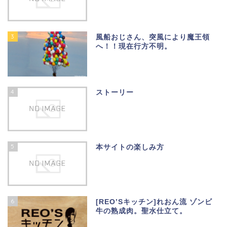
3
風船おじさん、突風により魔王領
へ！！現在行方不明。
4
ストーリー
5
本サイトの楽しみ方
6
[REO’Sキッチン]れおん流 ゾンビ
牛の熟成肉。聖水仕立て。