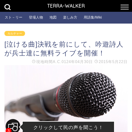
TERRA-WALKER
スト－リー
登場人物
地図
楽しみ方
用語集/Wiki
カルチャー
[泣ける曲]決戦を前にして、吟遊詩人
が兵士達に無料ライブを開催！
現地時間
A.C.0124年04月30日
2015年5月22日
クリックして民の声を聞こう！
3