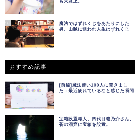
も大炎上。
10
魔法ではずれくじをあたりにした
男、山賊に狙われ人生はずれくじ
おすすめ記事
[前編]魔法使い100人に聞きまし
た：最近疲れているなと感じた瞬間
宝箱設置職人、四代目箱乃介さん、
蒼の洞窟に宝箱を設置。