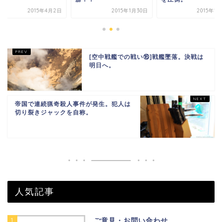
2015年4月2日
2015年1月30日
2015年1
[空中戦艦での戦い⑯]戦艦墜落。決戦は
明日へ。
帝国で連続猟奇殺人事件が発生。犯人は
切り裂きジャックを自称。
人気記事
1
ご意見・お問い合わせ