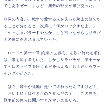
でもあるぞー！」など、無数の野次が飛び交った。
歌詞の内容が、戦争で愛する人を失った騎士の話であ
ることが分かると、次第に「何がロック★だよ。」
「めっちゃバラードやんか。」と言いながらもサラバ
氏の歌に惹き込まれていった。
「ロード〜第十一章 約束の世界樹」を歌い終わる頃に
は、涙を流す者もいた。しかしサラバ氏が、第十一章
で今日のライブを終える旨を伝えると兵士達からブー
イングが起きた。
「は？、騎士が死地に赴いて終わったんですけど！」
「おい！騎士は生きたの？死んだの？」「この曲を、
戦争前の俺らに聞かすとかマジ鬼畜だろ。」