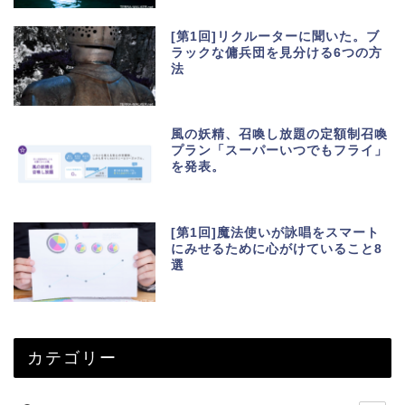
[第1回]リクルーターに聞いた。ブ
ラックな傭兵団を見分ける6つの方
法
風の妖精、召喚し放題の定額制召喚
プラン「スーパーいつでもフライ」
を発表。
[第1回]魔法使いが詠唱をスマート
にみせるために心がけていること8
選
カテゴリー