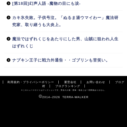
[第18回]幻声人語 -魔物の目にも涙-
カキ氷失敗。子供号泣。「ぬるま湯ウマイわー」魔法研
究家、取り繕うも大炎上。
魔法ではずれくじをあたりにした男、山賊に狙われ人生
はずれくじ
ナプキン王子に戦力外通告・・ゴブリンも苦笑い。
利用規約・プライバシーポリシー
運営会社
お問い合わせ
ブログ
村
ブログランキング
※このニュースサイトはフィクションです。実在の人物・団体・地名とは一切関係ありません。
2014–2026 TERRA-WALKER