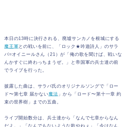
本日の13時に決行される、廃墟サンカノを根城にする
魔王軍
との戦いを前に、「ロック★吟遊詩人」のサラ
バ=オイニールさん（21）が「俺の歌を聞けば、戦いな
んかすぐに終わっちまうぜ。」と帝国軍の兵士達の前
でライブを行った。
披露した曲は、サラバ氏のオリジナルソングで「ロー
ド〜第七章 届かない
魔法
」から「ロード〜第十一章 約
束の世界樹」までの五曲。
ライブ開始数分は、兵士達から「なんで七章からなん
だよ。」「なんでもないような歌やねぇ」「今はなん