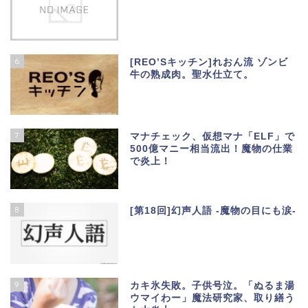
6
[REO’Sキッチン]れおん流 ゾンビ
牛の熟成肉。聖水仕立て。
7
マナチェック、仮想マナ「ELF」で
500億マニー相当流出！魔物の仕業
で炎上！
8
[第18回]幻声人語 -魔物の目にも涙-
9
カキ氷失敗。子供号泣。「ぬるま湯
ウマイわー」魔法研究家、取り繕う