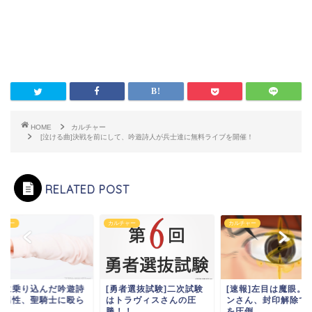
HOME
カルチャー
[泣ける曲]決戦を前にして、吟遊詩人が兵士達に無料ライブを開催！
RELATED POST
チャー
カルチャー
カルチャー
場に乗り込んだ吟遊詩
[勇者選抜試験]二次試験
[速報]左目は魔眼。
の男性、聖騎士に殴ら
はトラヴィスさんの圧
ンさん、封印解除で
る。
勝！！
を圧倒。