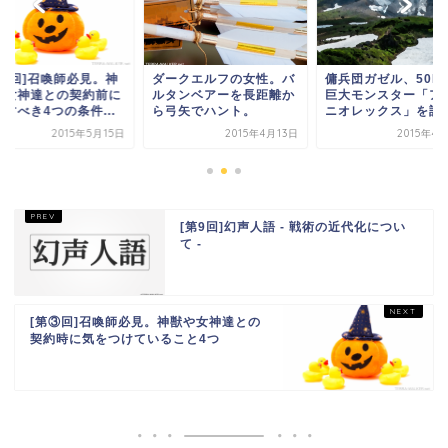
第④回]召喚師必見。神
ダークエルフの女性。バ
傭兵団ガゼル、50M
や女神達との契約前に
ルタンベアーを長距離か
巨大モンスター「ア
すべき4つの条件...
ら弓矢でハント。
ニオレックス」を討伐.
2015年5月15日
2015年4月13日
2015年4
[第9回]幻声人語 - 戦術の近代化につい
て -
[第③回]召喚師必見。神獣や女神達との
契約時に気をつけていること4つ