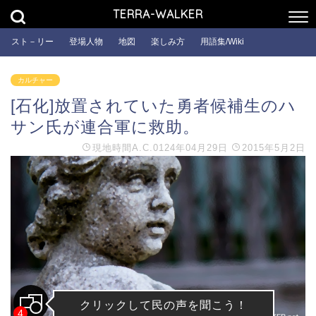
TERRA-WALKER
スト－リー
登場人物
地図
楽しみ方
用語集/Wiki
カルチャー
[石化]放置されていた勇者候補生のハ
サン氏が連合軍に救助。
現地時間
A.C.0124年04月29日
2015年5月2日
クリックして民の声を聞こう！
4