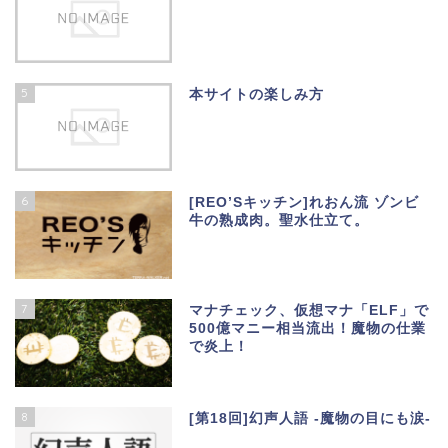
5
本サイトの楽しみ方
6
[REO’Sキッチン]れおん流 ゾンビ
牛の熟成肉。聖水仕立て。
7
マナチェック、仮想マナ「ELF」で
500億マニー相当流出！魔物の仕業
で炎上！
8
[第18回]幻声人語 -魔物の目にも涙-