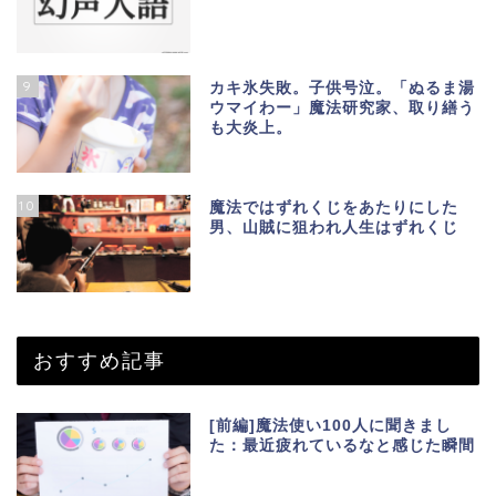
9
カキ氷失敗。子供号泣。「ぬるま湯
ウマイわー」魔法研究家、取り繕う
も大炎上。
10
魔法ではずれくじをあたりにした
男、山賊に狙われ人生はずれくじ
おすすめ記事
[前編]魔法使い100人に聞きまし
た：最近疲れているなと感じた瞬間