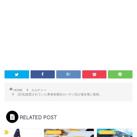
HOME
カルチャー
[石化]放置されていた勇者候補生のハサン氏が連合軍に救助。
RELATED POST
チャー
カルチャー
カルチャー