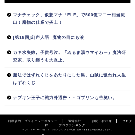
マナチェック、仮想マナ「ELF」で500億マニー相当流
出！魔物の仕業で炎上！
[第18回]幻声人語 -魔物の目にも涙-
カキ氷失敗。子供号泣。「ぬるま湯ウマイわー」魔法研
究家、取り繕うも大炎上。
魔法ではずれくじをあたりにした男、山賊に狙われ人生
はずれくじ
ナプキン王子に戦力外通告・・ゴブリンも苦笑い。
利用規約・プライバシーポリシー
運営会社
お問い合わせ
ブログ
村
ブログランキング
※このニュースサイトはフィクションです。実在の人物・団体・地名とは一切関係ありません。