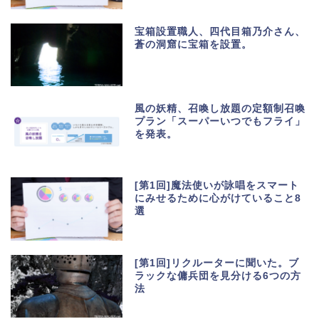
宝箱設置職人、四代目箱乃介さん、
蒼の洞窟に宝箱を設置。
風の妖精、召喚し放題の定額制召喚
プラン「スーパーいつでもフライ」
を発表。
[第1回]魔法使いが詠唱をスマート
にみせるために心がけていること8
選
[第1回]リクルーターに聞いた。ブ
ラックな傭兵団を見分ける6つの方
法