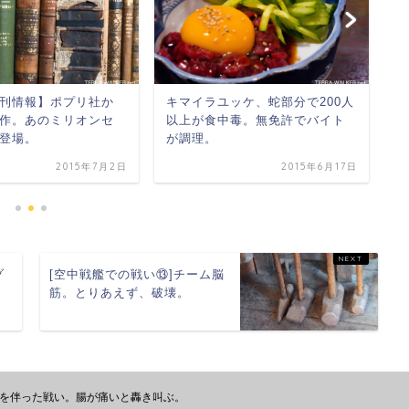
刊情報】ポプリ社か
キマイラユッケ、蛇部分で200人
[
作。あのミリオンセ
以上が食中毒。無免許でバイト
シ
登場。
が調理。
2015年7月2日
2015年6月17日
ゾ
[空中戦艦での戦い⑬]チーム脳
筋。とりあえず、破壊。
意を伴った戦い。腸が痛いと轟き叫ぶ。