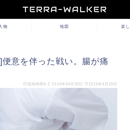
TERRA-WALKER
人物
地図
楽
]便意を伴った戦い。腸が痛
現地時間
A.C.0124年04月30日
2015年4月28日