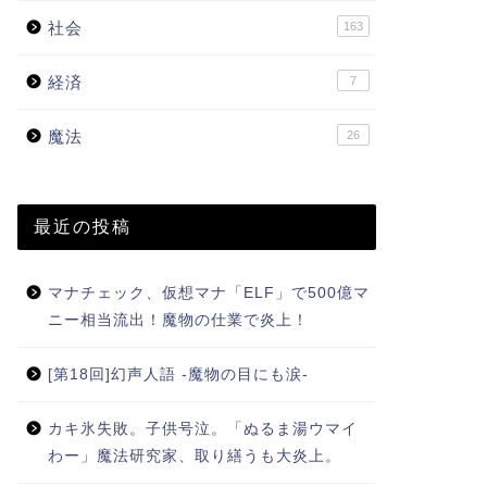
社会
163
経済
7
魔法
26
最近の投稿
マナチェック、仮想マナ「ELF」で500億マ
ニー相当流出！魔物の仕業で炎上！
[第18回]幻声人語 -魔物の目にも涙-
カキ氷失敗。子供号泣。「ぬるま湯ウマイ
わー」魔法研究家、取り繕うも大炎上。
ルチャー
カルチャー