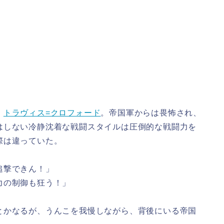
、
トラヴィス=クロフォード
。帝国軍からは畏怖され、
はしない冷静沈着な戦闘スタイルは圧倒的な戦闘力を
際は違っていた。
追撃できん！」
力の制御も狂う！」
とかなるが、うんこを我慢しながら、背後にいる帝国