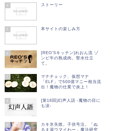
ストーリー
4
本サイトの楽しみ方
5
[REO’Sキッチン]れおん流 ゾ
6
ンビ牛の熟成肉。聖水仕立
て。
マナチェック、仮想マナ
7
「ELF」で500億マニー相当流
出！魔物の仕業で炎上！
[第18回]幻声人語 -魔物の目に
8
も涙-
カキ氷失敗。子供号泣。「ぬ
9
るま湯ウマイわー」魔法研究