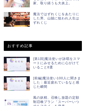
家、取り繕うも大炎上。
魔法ではずれくじをあたりに
10
した男、山賊に狙われ人生は
ずれくじ
おすすめ記事
[第1回]魔法使いが詠唱をスマ
ートにみせるために心がけて
いること8選
[前編]魔法使い100人に聞きま
した：最近疲れているなと感
じた瞬間
風の妖精、召喚し放題の定額
制召喚プラン「スーパーいつ