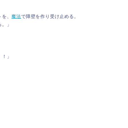
トを、
魔法
で障壁を作り受け止める。
る。」
！！」