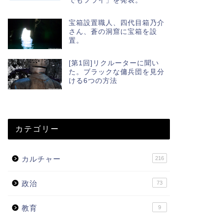
でもフライ」を発表。
宝箱設置職人、四代目箱乃介
さん、蒼の洞窟に宝箱を設
置。
[第1回]リクルーターに聞い
た。ブラックな傭兵団を見分
ける6つの方法
カテゴリー
カルチャー
216
政治
73
教育
9