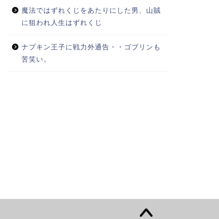
魔法ではずれくじをあたりにした男、山賊
に狙われ人生はずれくじ
ナプキン王子に戦力外通告・・ゴブリンも
REO'Sキッチン]れおん流 ポー
【来月の新刊情報】ポプリ社か
苦笑い。
ョンのカルボナーラ
ら待望の新作。あのミリオンセ
ラー作家も登場。
2015年4月6日
2015年7月2