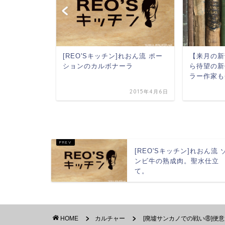
部分で200人
[REO'Sキッチン]れおん流 ポー
【来月の新
許でバイト
ションのカルボナーラ
ら待望の新
ラー作家も
2015年6月17日
2015年4月6日
[REO'Sキッチン]れおん流 
ンビ牛の熟成肉。聖水仕立
て。
HOME
カルチャー
[廃墟サンカノでの戦い⑧]便