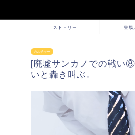
スト－リー
登場
カルチャー
[廃墟サンカノでの戦い⑧
いと轟き叫ぶ。