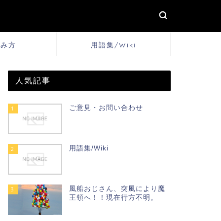
しみ方
用語集/Wiki
人気記事
ご意見・お問い合わせ
1
用語集/Wiki
2
風船おじさん、突風により魔
3
王領へ！！現在行方不明。