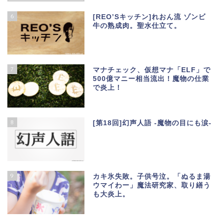
6
[REO’Sキッチン]れおん流 ゾンビ
牛の熟成肉。聖水仕立て。
7
マナチェック、仮想マナ「ELF」で
500億マニー相当流出！魔物の仕業
で炎上！
8
[第18回]幻声人語 -魔物の目にも涙-
9
カキ氷失敗。子供号泣。「ぬるま湯
ウマイわー」魔法研究家、取り繕う
も大炎上。