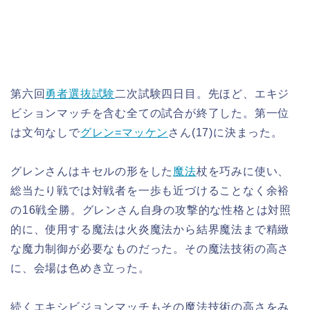
第六回
勇者選抜試験
二次試験四日目。先ほど、エキジ
ビションマッチを含む全ての試合が終了した。第一位
は文句なしで
グレン=マッケン
さん(17)に決まった。
グレンさんはキセルの形をした
魔法
杖を巧みに使い、
総当たり戦では対戦者を一歩も近づけることなく余裕
の16戦全勝。グレンさん自身の攻撃的な性格とは対照
的に、使用する魔法は火炎魔法から結界魔法まで精緻
な魔力制御が必要なものだった。その魔法技術の高さ
に、会場は色めき立った。
続くエキシビジョンマッチもその魔法技術の高さをみ