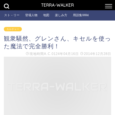
TERRA-WALKER
スト－リー
登場人物
地図
楽しみ方
用語集/Wiki
カルチャー
観衆騒然、グレンさん、キセルを使っ
た魔法で完全勝利！
現地時間
A.C.0124年04月16日
2014年12月28日