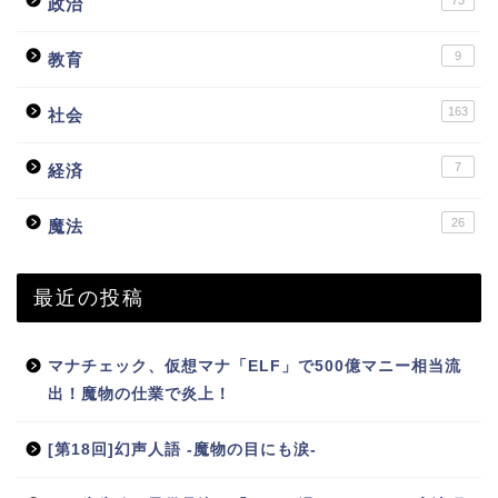
政治
9
教育
163
社会
7
経済
26
魔法
最近の投稿
マナチェック、仮想マナ「ELF」で500億マニー相当流
出！魔物の仕業で炎上！
[第18回]幻声人語 -魔物の目にも涙-