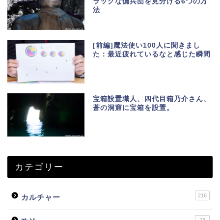
ラックな傭兵団を見分ける6つの方
法
[前編]魔法使い100人に聞きまし
た：最近疲れているなと感じた瞬間
宝箱設置職人、四代目箱乃介さん、
蒼の洞窟に宝箱を設置。
カテゴリー
216
カルチャー
73