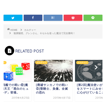
HOME
カルチャー
観衆騒然、グレンさん、キセルを使った魔法で完全勝利！
RELATED POST
チャー
カルチャー
カルチャー
空中戦艦での戦い⑫]魔
[廃墟サンカノでの戦い
[第2回]魔法使いが
軍四天王「透白のヒュ
⑤]聖騎士、負傷。全滅
をスマートにみせる
ガルデ」登場。
の恐れ
に心がけていること..
2015年4月25日
2015年4月17日
2015年