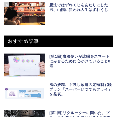
10
魔法ではずれくじをあたりにした
男、山賊に狙われ人生はずれくじ
おすすめ記事
[第1回]魔法使いが詠唱をスマート
にみせるために心がけていること8
選
風の妖精、召喚し放題の定額制召喚
プラン「スーパーいつでもフライ」
を発表。
[第1回]リクルーターに聞いた。ブ