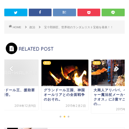
HOME
政治
宝十郎師匠、世界初のランダムリスト宝箱を発表！！
RELATED POST
政治
政治
ランドール王、援助要
グランドール王国、神国
大商人アリババ、ベ
を拒否。
オールリアとの全面戦争
ャー魔法杖メーカー
のおそれ。
クオス」に2億マニ
の...
2014年12月9日
2015年2月2日
2015年