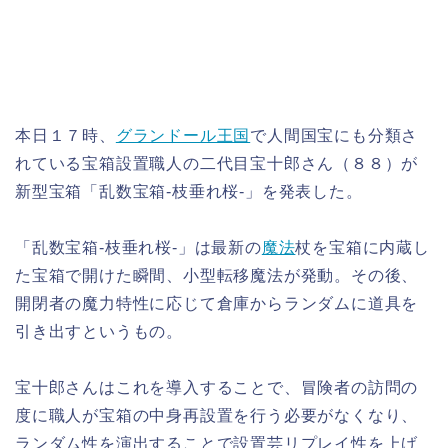
本日１７時、
グランドール王国
で人間国宝にも分類さ
れている宝箱設置職人の二代目宝十郎さん（８８）が
新型宝箱「乱数宝箱-枝垂れ桜-」を発表した。
「乱数宝箱-枝垂れ桜-」は最新の
魔法
杖を宝箱に内蔵し
た宝箱で開けた瞬間、小型転移魔法が発動。その後、
開閉者の魔力特性に応じて倉庫からランダムに道具を
引き出すというもの。
宝十郎さんはこれを導入することで、冒険者の訪問の
度に職人が宝箱の中身再設置を行う必要がなくなり、
ランダム性を演出することで設置芸リプレイ性を上げ