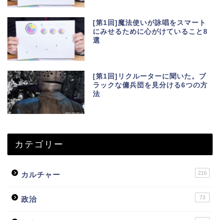
[第1回]魔法使いが詠唱をスマート
にみせるために心がけていること8
選
[第1回]リクルーターに聞いた。ブ
ラックな傭兵団を見分ける6つの方
法
カテゴリー
216
カルチャー
73
政治