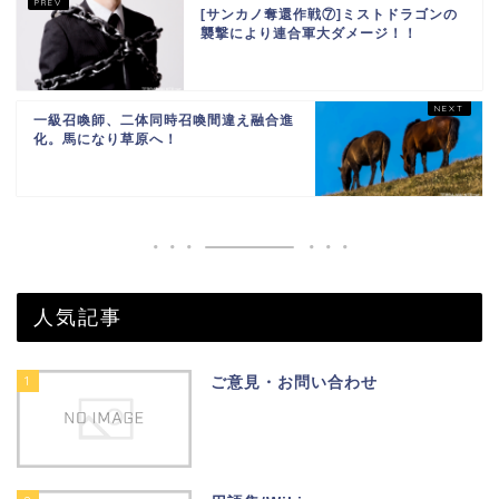
[サンカノ奪還作戦⑦]ミストドラゴンの
襲撃により連合軍大ダメージ！！
一級召喚師、二体同時召喚間違え融合進
化。馬になり草原へ！
人気記事
1
ご意見・お問い合わせ