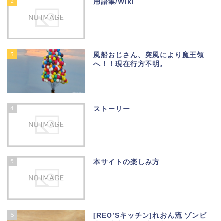
2
用語集/Wiki
3
風船おじさん、突風により魔王領
へ！！現在行方不明。
4
ストーリー
5
本サイトの楽しみ方
6
[REO’Sキッチン]れおん流 ゾンビ