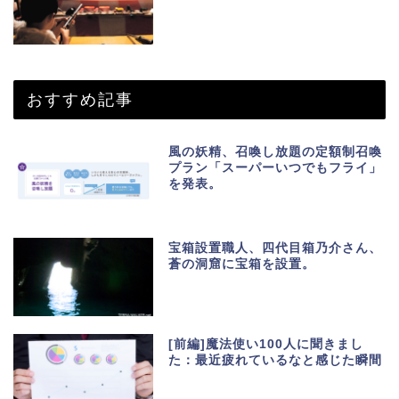
おすすめ記事
風の妖精、召喚し放題の定額制召喚
プラン「スーパーいつでもフライ」
を発表。
宝箱設置職人、四代目箱乃介さん、
蒼の洞窟に宝箱を設置。
[前編]魔法使い100人に聞きまし
た：最近疲れているなと感じた瞬間