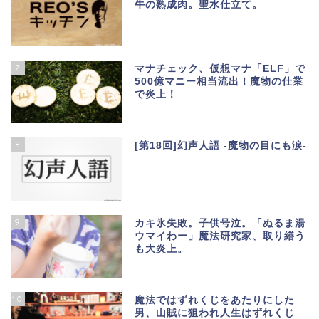
牛の熟成肉。聖水仕立て。
7
マナチェック、仮想マナ「ELF」で
500億マニー相当流出！魔物の仕業
で炎上！
8
[第18回]幻声人語 -魔物の目にも涙-
9
カキ氷失敗。子供号泣。「ぬるま湯
ウマイわー」魔法研究家、取り繕う
も大炎上。
10
魔法ではずれくじをあたりにした
男、山賊に狙われ人生はずれくじ