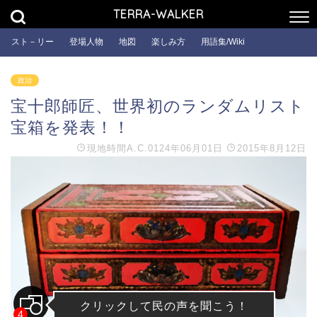
TERRA-WALKER
スト－リー
登場人物
地図
楽しみ方
用語集/Wiki
政治
宝十郎師匠、世界初のランダムリスト
宝箱を発表！！
現地時間
A.C.0124年06月01日
2015年8月12日
クリックして民の声を聞こう！
4