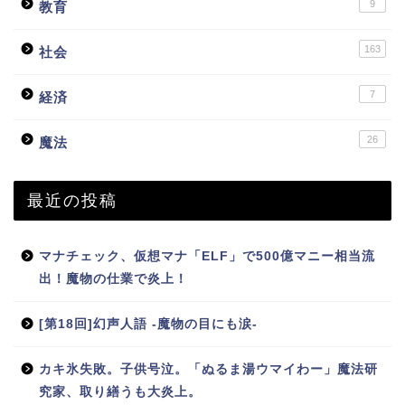
9
教育
163
社会
7
経済
26
魔法
最近の投稿
マナチェック、仮想マナ「ELF」で500億マニー相当流
出！魔物の仕業で炎上！
[第18回]幻声人語 -魔物の目にも涙-
カキ氷失敗。子供号泣。「ぬるま湯ウマイわー」魔法研
究家、取り繕うも大炎上。