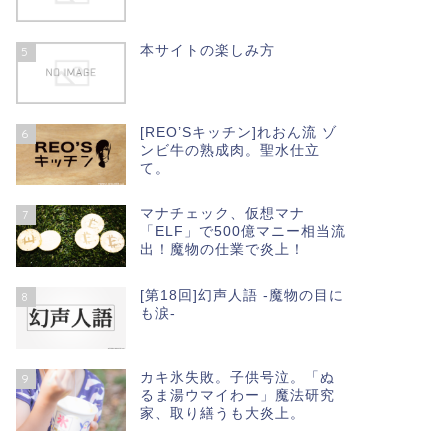
本サイトの楽しみ方
5
[REO’Sキッチン]れおん流 ゾ
6
ンビ牛の熟成肉。聖水仕立
て。
マナチェック、仮想マナ
7
「ELF」で500億マニー相当流
出！魔物の仕業で炎上！
[第18回]幻声人語 -魔物の目に
8
も涙-
カキ氷失敗。子供号泣。「ぬ
9
るま湯ウマイわー」魔法研究
家、取り繕うも大炎上。