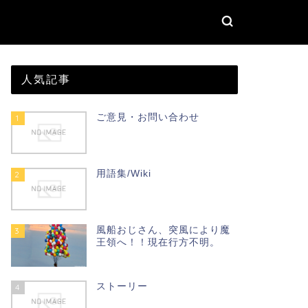
人気記事
ご意見・お問い合わせ
1
用語集/Wiki
2
風船おじさん、突風により魔
3
王領へ！！現在行方不明。
ストーリー
4