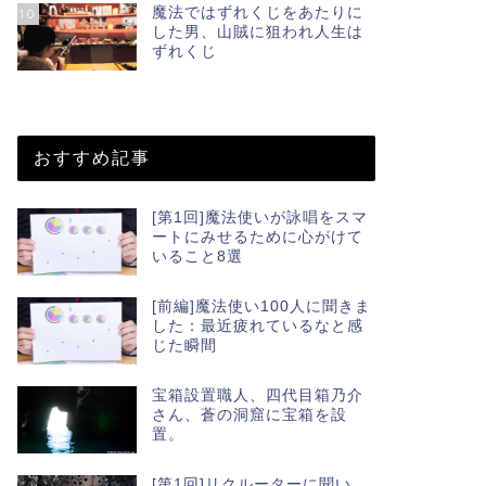
魔法ではずれくじをあたりに
10
した男、山賊に狙われ人生は
ずれくじ
おすすめ記事
[第1回]魔法使いが詠唱をスマ
ートにみせるために心がけて
いること8選
[前編]魔法使い100人に聞きま
した：最近疲れているなと感
じた瞬間
宝箱設置職人、四代目箱乃介
さん、蒼の洞窟に宝箱を設
置。
[第1回]リクルーターに聞い