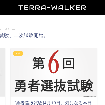
TERRA-WALKER
― TAG ―
試験、二次試験開始。
社会
[勇者選抜試験]4月13日、気になる本日