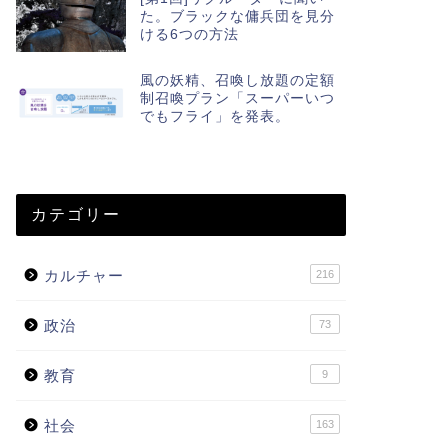
た。ブラックな傭兵団を見分
ける6つの方法
風の妖精、召喚し放題の定額
制召喚プラン「スーパーいつ
でもフライ」を発表。
カテゴリー
カルチャー
216
政治
73
教育
9
社会
163