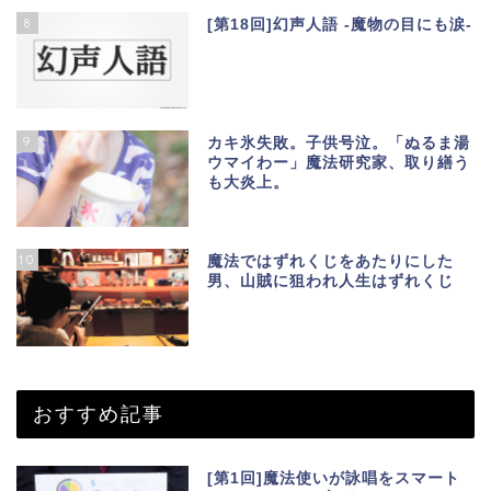
8
[第18回]幻声人語 -魔物の目にも涙-
9
カキ氷失敗。子供号泣。「ぬるま湯
ウマイわー」魔法研究家、取り繕う
も大炎上。
10
魔法ではずれくじをあたりにした
男、山賊に狙われ人生はずれくじ
おすすめ記事
[第1回]魔法使いが詠唱をスマート