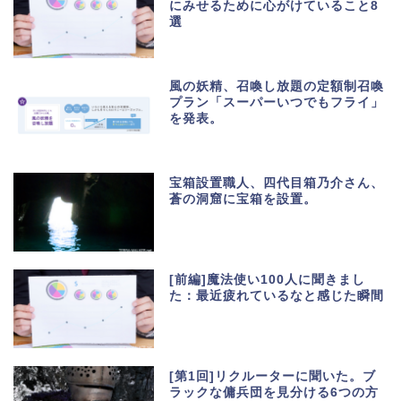
にみせるために心がけていること8
選
風の妖精、召喚し放題の定額制召喚
プラン「スーパーいつでもフライ」
を発表。
宝箱設置職人、四代目箱乃介さん、
蒼の洞窟に宝箱を設置。
[前編]魔法使い100人に聞きまし
た：最近疲れているなと感じた瞬間
[第1回]リクルーターに聞いた。ブ
ラックな傭兵団を見分ける6つの方