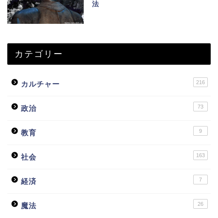
法
カテゴリー
216
カルチャー
73
政治
9
教育
163
社会
7
経済
26
魔法