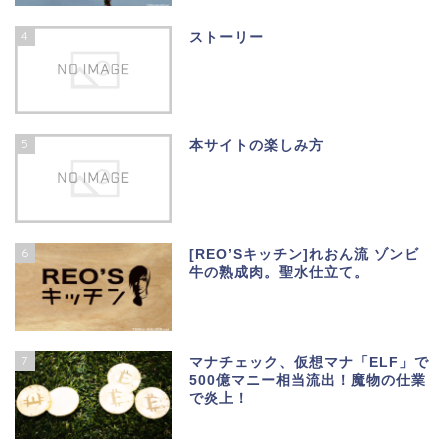
4
ストーリー
5
本サイトの楽しみ方
6
[REO’Sキッチン]れおん流 ゾンビ
牛の熟成肉。聖水仕立て。
7
マナチェック、仮想マナ「ELF」で
500億マニー相当流出！魔物の仕業
で炎上！