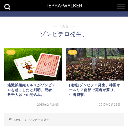
TERRA-WALKER
― TAG ―
ゾンビテロ発生、
政治
社会
過激派組織モルスがゾンビテ
[速報]ゾンビテロ発生。神国オ
ロを起こしたと判明。死者、
ールリア南部で死者が蘇り、
数千人以上の見込み。
生者襲撃。
2015年2月24日
2015年2月23日
HOME
ゾンビテロ発生、