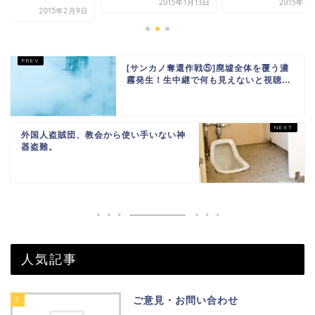
2015年1月13日
2015年1
2015年2月9日
[サンカノ奪還作戦⑤]廃墟全体を覆う濃
霧発生！生中継で何も見えないと視聴...
外国人盗賊団、教会から使い手いない神
器盗難。
人気記事
1
ご意見・お問い合わせ