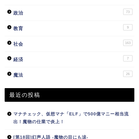
73
政治
9
教育
163
社会
7
経済
26
魔法
最近の投稿
マナチェック、仮想マナ「ELF」で500億マニー相当流
出！魔物の仕業で炎上！
[第18回]幻声人語 -魔物の目にも涙-