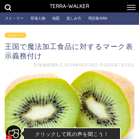
TERRA-WALKER
スト－リー
登場人物
地図
楽しみ方
用語集/Wiki
カルチャー
王国で魔法加工食品に対するマーク表
示義務付け
現地時間
A.C.0124年05月28日
2015年7月31日
クリックして民の声を聞こう！
5