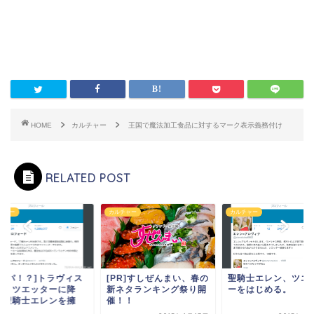
HOME
カルチャー
王国で魔法加工食品に対するマーク表示義務付け
RELATED POST
チャー
カルチャー
カルチャー
ナンパ！？]トラヴィス
[PR]すしぜんまい、春の
聖騎士エレン、ツエ
ん、ツエッターに降
新ネタランキング祭り開
ーをはじめる。
。聖騎士エレンを擁
催！！
.