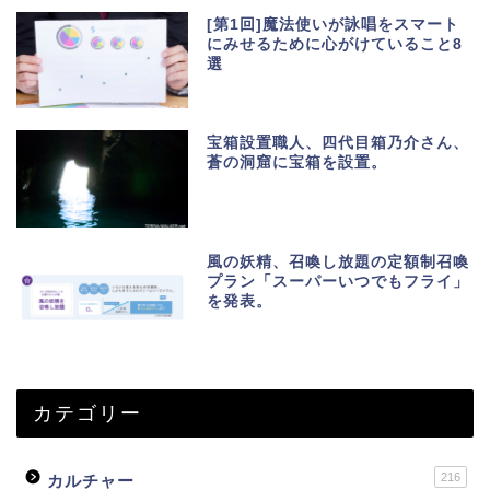
[第1回]魔法使いが詠唱をスマート
にみせるために心がけていること8
選
宝箱設置職人、四代目箱乃介さん、
蒼の洞窟に宝箱を設置。
風の妖精、召喚し放題の定額制召喚
プラン「スーパーいつでもフライ」
を発表。
カテゴリー
216
カルチャー