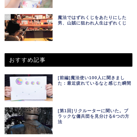
10
魔法ではずれくじをあたりにした
男、山賊に狙われ人生はずれくじ
おすすめ記事
[前編]魔法使い100人に聞きまし
た：最近疲れているなと感じた瞬間
[第1回]リクルーターに聞いた。ブ
ラックな傭兵団を見分ける6つの方
法