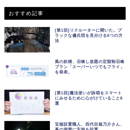
おすすめ記事
[第1回]リクルーターに聞いた。ブ
ラックな傭兵団を見分ける6つの方
法
風の妖精、召喚し放題の定額制召喚
プラン「スーパーいつでもフライ」
を発表。
[第1回]魔法使いが詠唱をスマート
にみせるために心がけていること8
選
宝箱設置職人、四代目箱乃介さん、
蒼の洞窟に宝箱を設置。