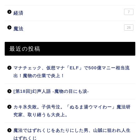
7
経済
26
魔法
最近の投稿
マナチェック、仮想マナ「ELF」で500億マニー相当流
出！魔物の仕業で炎上！
[第18回]幻声人語 -魔物の目にも涙-
カキ氷失敗。子供号泣。「ぬるま湯ウマイわー」魔法研
究家、取り繕うも大炎上。
魔法ではずれくじをあたりにした男、山賊に狙われ人生
はずれくじ