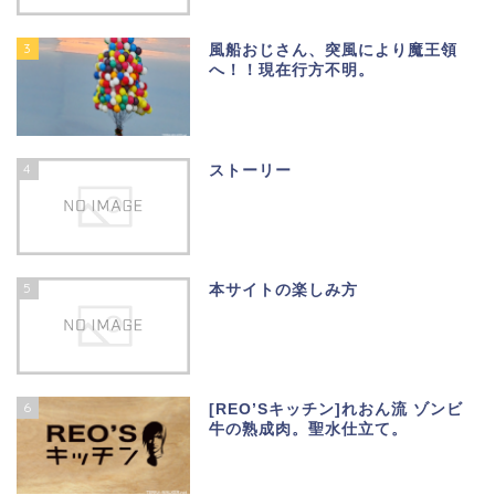
3
風船おじさん、突風により魔王領
へ！！現在行方不明。
4
ストーリー
5
本サイトの楽しみ方
6
[REO’Sキッチン]れおん流 ゾンビ
牛の熟成肉。聖水仕立て。