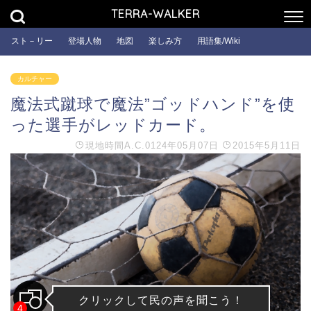
TERRA-WALKER
スト－リー
登場人物
地図
楽しみ方
用語集/Wiki
カルチャー
魔法式蹴球で魔法”ゴッドハンド”を使
った選手がレッドカード。
現地時間
A.C.0124年05月07日
2015年5月11日
クリックして民の声を聞こう！
4