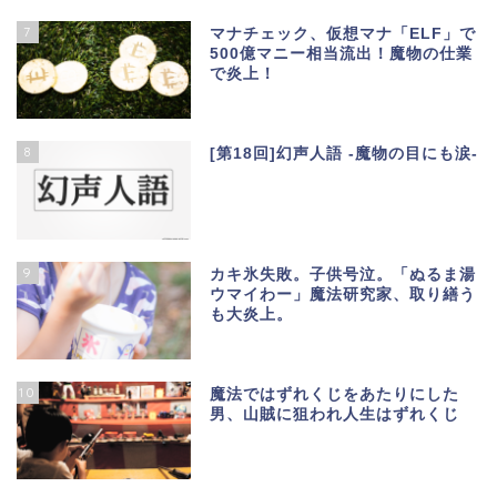
7
マナチェック、仮想マナ「ELF」で
500億マニー相当流出！魔物の仕業
で炎上！
8
[第18回]幻声人語 -魔物の目にも涙-
9
カキ氷失敗。子供号泣。「ぬるま湯
ウマイわー」魔法研究家、取り繕う
も大炎上。
10
魔法ではずれくじをあたりにした
男、山賊に狙われ人生はずれくじ