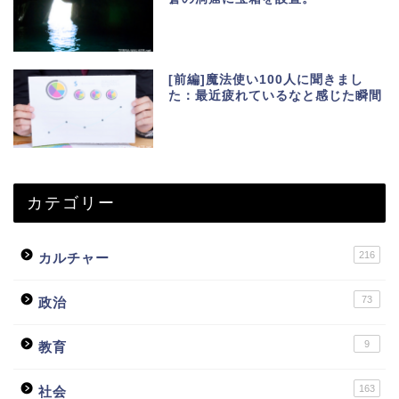
[前編]魔法使い100人に聞きまし
た：最近疲れているなと感じた瞬間
カテゴリー
216
カルチャー
73
政治
9
教育
163
社会