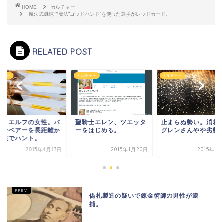
HOME
カルチャー
魔法式蹴球で魔法”ゴッドハンド”を使った選手がレッドカード。
RELATED POST
チャー
カルチャー
カルチャー
ークエルフの女性。バ
聖騎士エレン、ツエッタ
止まらぬ勢い。消耗
タンベアーを長距離か
ーをはじめる。
グレンさんやや劣勢
弓矢でハント。
2015年4月13日
2015年1月20日
2015年1
偽札製造の疑いで錬金術師の男性が逮
捕。