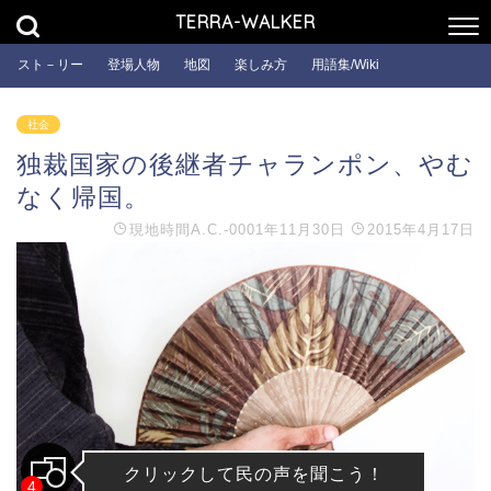
TERRA-WALKER
スト－リー
登場人物
地図
楽しみ方
用語集/Wiki
社会
独裁国家の後継者チャランポン、やむ
なく帰国。
現地時間
A.C.-0001年11月30日
2015年4月17日
クリックして民の声を聞こう！
4