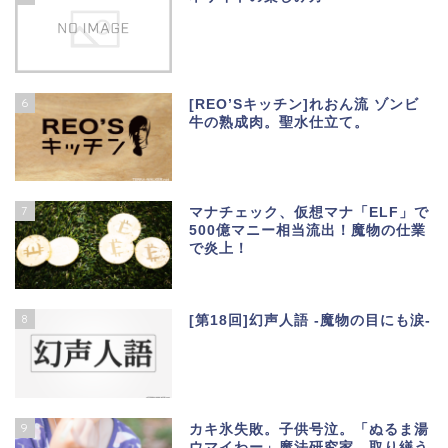
6
[REO’Sキッチン]れおん流 ゾンビ
牛の熟成肉。聖水仕立て。
7
マナチェック、仮想マナ「ELF」で
500億マニー相当流出！魔物の仕業
で炎上！
8
[第18回]幻声人語 -魔物の目にも涙-
9
カキ氷失敗。子供号泣。「ぬるま湯
ウマイわー」魔法研究家、取り繕う