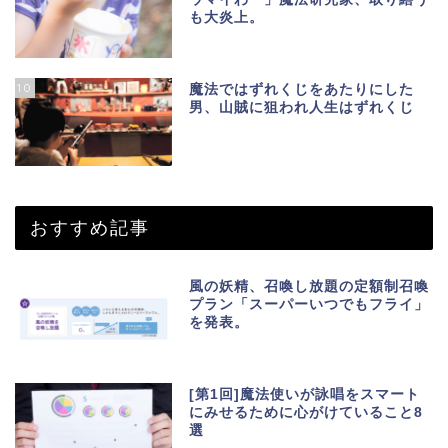
も大炎上。
10
魔法ではずれくじをあたりにした
男、山賊に狙われ人生はずれくじ
おすすめ記事
風の妖精、召喚し放題の定額制召喚
プラン「スーパーいつでもフライ」
を発表。
[第1回]魔法使いが詠唱をスマート
にみせるために心がけていること8
選