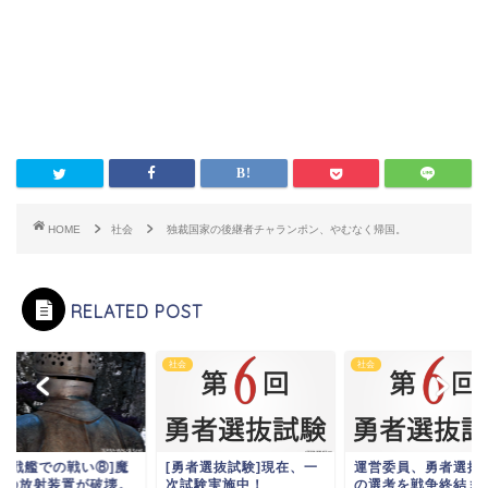
HOME
社会
独裁国家の後継者チャランポン、やむなく帰国。
RELATED POST
社会
社会
空中戦艦での戦い⑧]魔
[勇者選抜試験]現在、一
運営委員、勇者選抜
波の放射装置が破壊。
次試験実施中！
の選考を戦争終結ま