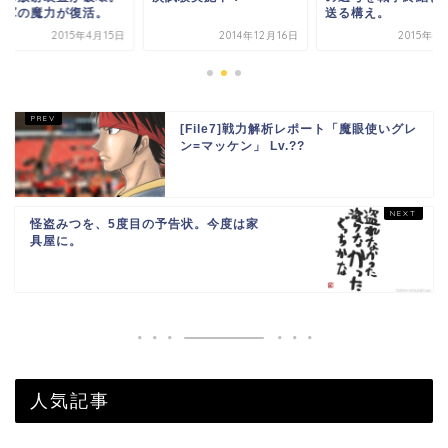
国軍の魔力が復活。
送る構え。
2015年4月15日
2014年12月16日
2015年4
[File7]戦力解析レポート「魔眼使いグレ
ン=マッケン」 Lv.??
怪盗みつを、5度目の予告状。今度は家
具屋に。
人気記事