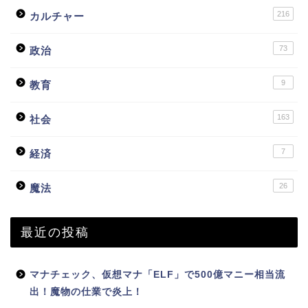
216
カルチャー
73
政治
9
教育
163
社会
7
経済
26
魔法
最近の投稿
マナチェック、仮想マナ「ELF」で500億マニー相当流
出！魔物の仕業で炎上！