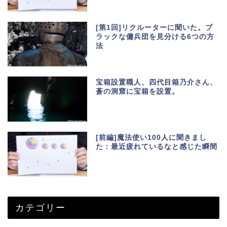
[第1回]リクルーターに聞いた。ブ
ラックな傭兵団を見分ける6つの方
法
宝箱設置職人、四代目箱乃介さん、
蒼の洞窟に宝箱を設置。
[前編]魔法使い100人に聞きまし
た：最近疲れているなと感じた瞬間
カテゴリー