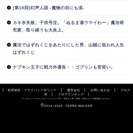
[第18回]幻声人語 -魔物の目にも涙-
カキ氷失敗。子供号泣。「ぬるま湯ウマイわー」魔法研
究家、取り繕うも大炎上。
魔法ではずれくじをあたりにした男、山賊に狙われ人生
はずれくじ
ナプキン王子に戦力外通告・・ゴブリンも苦笑い。
利用規約・プライバシーポリシー
運営会社
お問い合わせ
ブログ
村
ブログランキング
※このニュースサイトはフィクションです。実在の人物・団体・地名とは一切関係ありません。
2014–2026 TERRA-WALKER