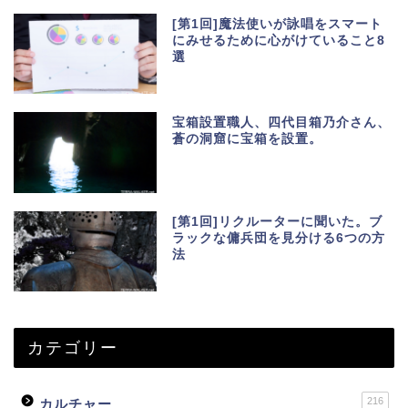
[第1回]魔法使いが詠唱をスマート
にみせるために心がけていること8
選
宝箱設置職人、四代目箱乃介さん、
蒼の洞窟に宝箱を設置。
[第1回]リクルーターに聞いた。ブ
ラックな傭兵団を見分ける6つの方
法
カテゴリー
216
カルチャー