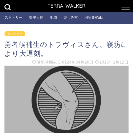
TERRA-WALKER
スト－リー
登場人物
地図
楽しみ方
用語集/Wiki
カルチャー
勇者候補生のトラヴィスさん、寝坊に
より大遅刻。
現地時間
A.C.0124年04月20日
2015年1月12日