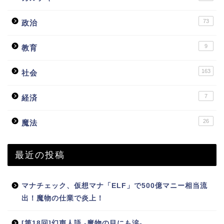
73
政治
9
教育
163
社会
7
経済
26
魔法
最近の投稿
マナチェック、仮想マナ「ELF」で500億マニー相当流
出！魔物の仕業で炎上！
[第18回]幻声人語 -魔物の目にも涙-