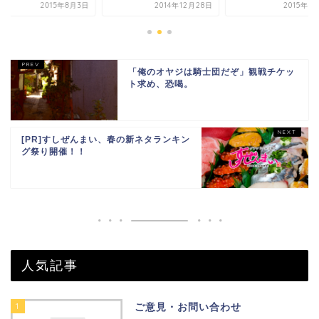
2015年8月3日
2014年12月28日
2015年4
「俺のオヤジは騎士団だぞ」観戦チケッ
ト求め、恐喝。
[PR]すしぜんまい、春の新ネタランキン
グ祭り開催！！
人気記事
1
ご意見・お問い合わせ