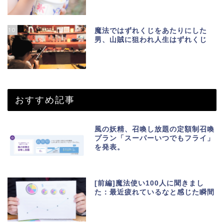
10
魔法ではずれくじをあたりにした
男、山賊に狙われ人生はずれくじ
おすすめ記事
風の妖精、召喚し放題の定額制召喚
プラン「スーパーいつでもフライ」
を発表。
[前編]魔法使い100人に聞きまし
た：最近疲れているなと感じた瞬間