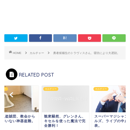
HOME
カルチャー
勇者候補生のトラヴィスさん、寝坊により大遅刻。
RELATED POST
チャー
カルチャー
カルチャー
国人盗賊団、教会から
観衆騒然、グレンさん、
スーパーマジシャン
い手いない神器盗難。
キセルを使った魔法で完
ルズ、ライブの中止
全勝利！
表。