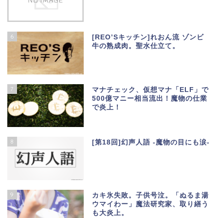
6
[REO’Sキッチン]れおん流 ゾンビ
牛の熟成肉。聖水仕立て。
7
マナチェック、仮想マナ「ELF」で
500億マニー相当流出！魔物の仕業
で炎上！
8
[第18回]幻声人語 -魔物の目にも涙-
9
カキ氷失敗。子供号泣。「ぬるま湯
ウマイわー」魔法研究家、取り繕う
も大炎上。