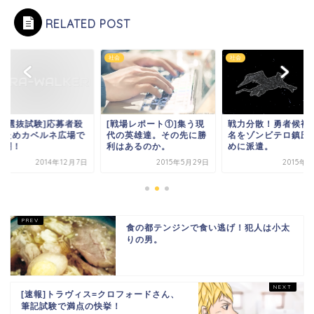
RELATED POST
社会
社会
勇者選抜試験]応募者殺
[戦場レポート①]集う現
戦力分散！勇者候補
のためカベルネ広場で
代の英雄達。その先に勝
名をゾンビテロ鎮圧
乱闘！
利はあるのか。
めに派遣。
2014年12月7日
2015年5月29日
2015年
食の都テンジンで食い逃げ！犯人は小太
りの男。
[速報]トラヴィス=クロフォードさん、
筆記試験で満点の快挙！