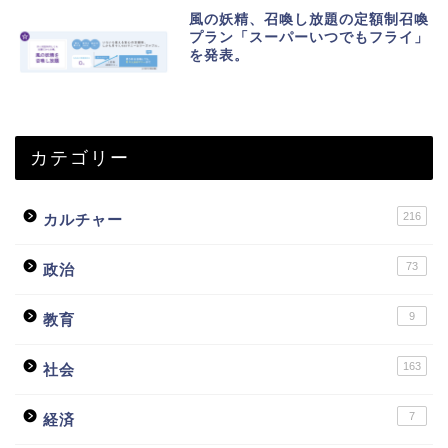
風の妖精、召喚し放題の定額制召喚
プラン「スーパーいつでもフライ」
を発表。
カテゴリー
216
カルチャー
73
政治
9
教育
163
社会
7
経済