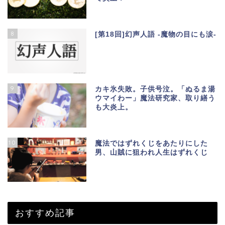
8
[第18回]幻声人語 -魔物の目にも涙-
9
カキ氷失敗。子供号泣。「ぬるま湯
ウマイわー」魔法研究家、取り繕う
も大炎上。
10
魔法ではずれくじをあたりにした
男、山賊に狙われ人生はずれくじ
おすすめ記事