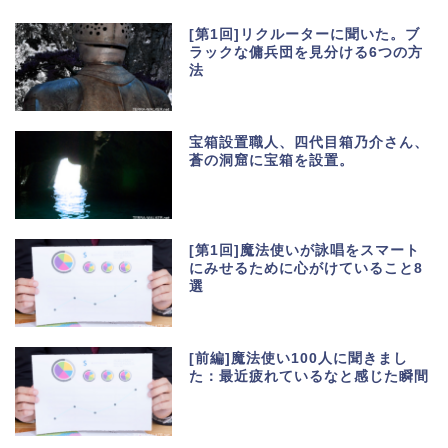
[第1回]リクルーターに聞いた。ブ
ラックな傭兵団を見分ける6つの方
法
宝箱設置職人、四代目箱乃介さん、
蒼の洞窟に宝箱を設置。
[第1回]魔法使いが詠唱をスマート
にみせるために心がけていること8
選
[前編]魔法使い100人に聞きまし
た：最近疲れているなと感じた瞬間