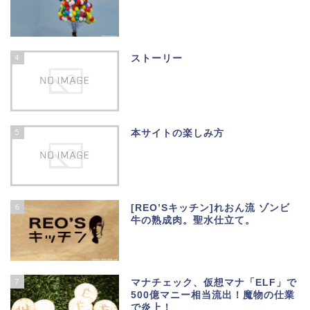
4
ストーリー
5
本サイトの楽しみ方
6
[REO’Sキッチン]れおん流 ゾンビ
牛の熟成肉。聖水仕立て。
7
マナチェック、仮想マナ「ELF」で
500億マニー相当流出！魔物の仕業
で炎上！