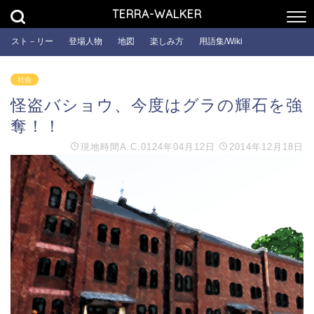
TERRA-WALKER
スト－リー
登場人物
地図
楽しみ方
用語集/Wiki
社会
怪盗バショウ、今度はグラの輝石を強
奪！！
現地時間
A.C.0124年04月12日
2014年12月18日