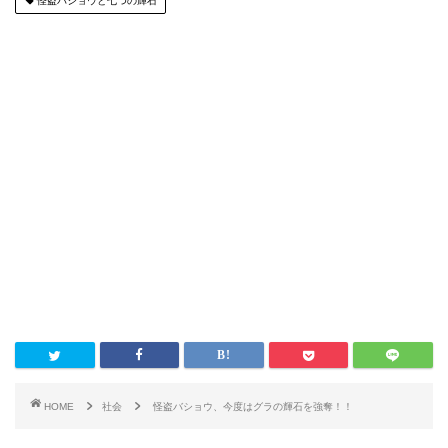
怪盗バショウと七つの輝石
HOME
社会
怪盗バショウ、今度はグラの輝石を強奪！！