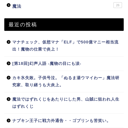
26
魔法
最近の投稿
マナチェック、仮想マナ「ELF」で500億マニー相当流
出！魔物の仕業で炎上！
[第18回]幻声人語 -魔物の目にも涙-
カキ氷失敗。子供号泣。「ぬるま湯ウマイわー」魔法研
究家、取り繕うも大炎上。
魔法ではずれくじをあたりにした男、山賊に狙われ人生
はずれくじ
ナプキン王子に戦力外通告・・ゴブリンも苦笑い。