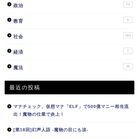
73
政治
9
教育
163
社会
7
経済
26
魔法
最近の投稿
マナチェック、仮想マナ「ELF」で500億マニー相当流
出！魔物の仕業で炎上！
[第18回]幻声人語 -魔物の目にも涙-