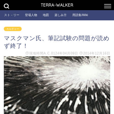
TERRA-WALKER
スト－リー
登場人物
地図
楽しみ方
用語集/Wiki
カルチャー
マスクマン氏、筆記試験の問題が読め
ず終了！
現地時間
A.C.0124年04月09日
2014年12月16日