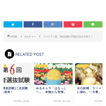
HOME
カルチャー
マスクマン氏、筆記試験の問題が読めず終了！
RELATED POST
チャー
カルチャー
カルチャー
勇者選抜試験]二次試験
ゆるキャラ「はなっし
水の妖精、ラーメン
結果発表！
ー」、本物から苦情。
に溺れ、一大事。
2015年2月4日
2015年1月26日
2015年4