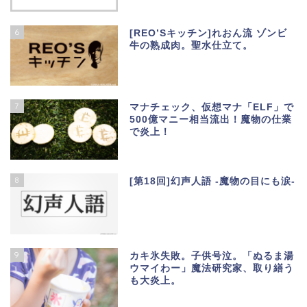
6
[REO’Sキッチン]れおん流 ゾンビ
牛の熟成肉。聖水仕立て。
7
マナチェック、仮想マナ「ELF」で
500億マニー相当流出！魔物の仕業
で炎上！
8
[第18回]幻声人語 -魔物の目にも涙-
9
カキ氷失敗。子供号泣。「ぬるま湯
ウマイわー」魔法研究家、取り繕う
も大炎上。