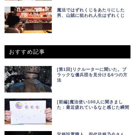
10
魔法ではずれくじをあたりにした
男、山賊に狙われ人生はずれくじ
おすすめ記事
[第1回]リクルーターに聞いた。ブ
ラックな傭兵団を見分ける6つの方
法
[前編]魔法使い100人に聞きまし
た：最近疲れているなと感じた瞬間
宝箱設置職人、四代目箱乃介さん、