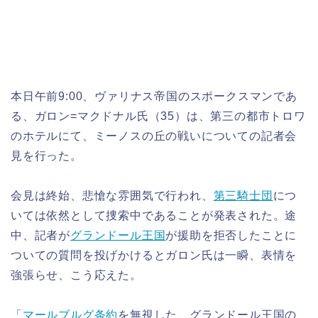
本日午前9:00、ヴァリナス帝国のスポークスマンであ
る、ガロン=マクドナル氏（35）は、第三の都市トロワ
のホテルにて、ミーノスの丘の戦いについての記者会
見を行った。
会見は終始、悲愴な雰囲気で行われ、
第三騎士団
につ
いては依然として捜索中であることが発表された。途
中、記者が
グランドール王国
が援助を拒否したことに
ついての質問を投げかけるとガロン氏は一瞬、表情を
強張らせ、こう応えた。
「
マールブルグ条約
を無視した、グランドール王国の