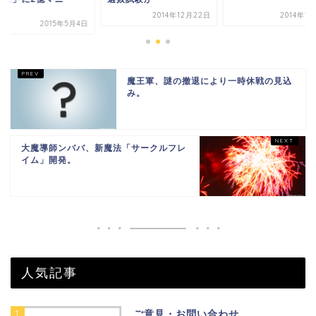
.
2014年12月22日
2014年1
2015年5月4日
魔王軍、謎の撤退により一時休戦の見込
み。
大魔導師ンババ、新魔法「サークルフレ
イム」開発。
人気記事
1
ご意見・お問い合わせ