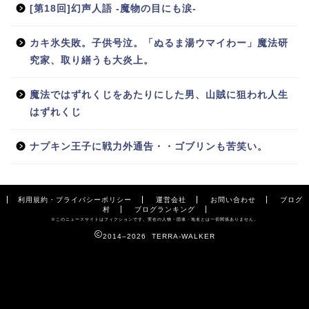
[第18回]幻声人語 -魔物の目にも涙-
カキ氷失敗。子供号泣。「ぬるま湯ウマイわー」魔法研
究家、取り繕うも大炎上。
魔法ではずれくじをあたりにした男、山賊に狙われ人生
はずれくじ
ナプキン王子に戦力外通告・・ゴブリンも苦笑い。
利用規約・プライバシーポリシー
運営会社
お問い合わせ
ブログ
村
ブログランキング
※このニュースサイトはフィクションです。実在の人物・団体・地名とは一切関係ありません。
2014–2026 TERRA-WALKER