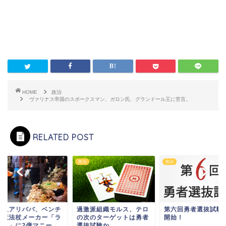
HOME
政治
ヴァリナス帝国のスポークスマン、ガロン氏、グランドール王に苦言。
RELATED POST
政治
政治
商人アリババ、ベンチ
過激派組織モルス、テロ
第六回勇者選抜試験
ー魔法杖メーカー「ラ
の次のターゲットは勇者
開始！
オス」に2億マニー
選抜試験か