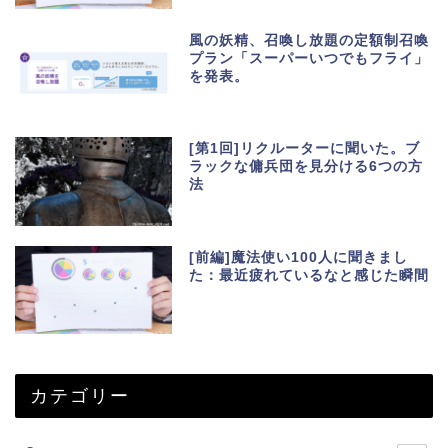
風の妖精、召喚し放題の定額制召喚
プラン「スーパーいつでもフライ」
を発表。
[第1回]リクルーターに聞いた。ブ
ラックな傭兵団を見分ける6つの方
法
[前編]魔法使い100人に聞きまし
た：最近疲れているなと感じた瞬間
カテゴリー