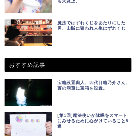
も大炎上。
10
魔法ではずれくじをあたりにした
男、山賊に狙われ人生はずれくじ
おすすめ記事
宝箱設置職人、四代目箱乃介さん、
蒼の洞窟に宝箱を設置。
[第1回]魔法使いが詠唱をスマート
にみせるために心がけていること8
選