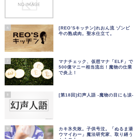
6
[REO’Sキッチン]れおん流 ゾンビ
牛の熟成肉。聖水仕立て。
7
マナチェック、仮想マナ「ELF」で
500億マニー相当流出！魔物の仕業
で炎上！
8
[第18回]幻声人語 -魔物の目にも涙-
9
カキ氷失敗。子供号泣。「ぬるま湯
ウマイわー」魔法研究家、取り繕う