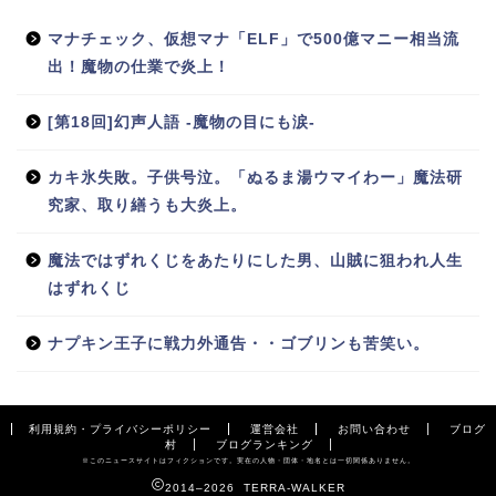
マナチェック、仮想マナ「ELF」で500億マニー相当流
出！魔物の仕業で炎上！
[第18回]幻声人語 -魔物の目にも涙-
カキ氷失敗。子供号泣。「ぬるま湯ウマイわー」魔法研
究家、取り繕うも大炎上。
魔法ではずれくじをあたりにした男、山賊に狙われ人生
はずれくじ
ナプキン王子に戦力外通告・・ゴブリンも苦笑い。
利用規約・プライバシーポリシー
運営会社
お問い合わせ
ブログ
村
ブログランキング
※このニュースサイトはフィクションです。実在の人物・団体・地名とは一切関係ありません。
2014–2026 TERRA-WALKER