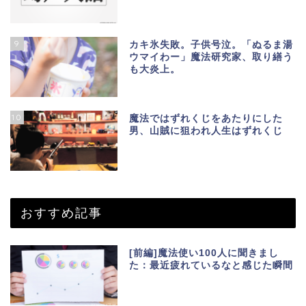
9
カキ氷失敗。子供号泣。「ぬるま湯
ウマイわー」魔法研究家、取り繕う
も大炎上。
10
魔法ではずれくじをあたりにした
男、山賊に狙われ人生はずれくじ
おすすめ記事
[前編]魔法使い100人に聞きまし
た：最近疲れているなと感じた瞬間