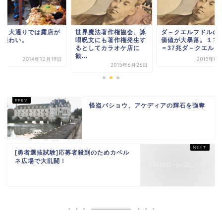
ルト大通りでは露店が
世界魔法著作権協会、詠
ダ－クエルフドルの
お賑わい。
唱呪文にも著作権発生す
価値が大暴落。１マ
るとしてカラオケ店に
＝37兆ダ－クエルフド
勧...
2014年12月19日
2015年8
2015年6月26日
怪盗バショウ、アケディアの輝石を強奪
[勇者選抜試験]応募者殺到のためカベル
ネ広場で大乱闘！