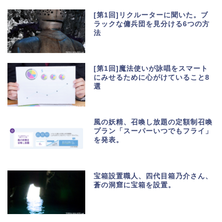
[第1回]リクルーターに聞いた。ブ
ラックな傭兵団を見分ける6つの方
法
[第1回]魔法使いが詠唱をスマート
にみせるために心がけていること8
選
風の妖精、召喚し放題の定額制召喚
プラン「スーパーいつでもフライ」
を発表。
宝箱設置職人、四代目箱乃介さん、
蒼の洞窟に宝箱を設置。