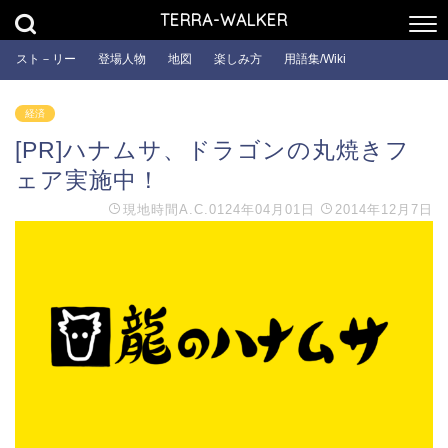
TERRA-WALKER
スト－リー
登場人物
地図
楽しみ方
用語集/Wiki
経済
[PR]ハナムサ、ドラゴンの丸焼きフ
ェア実施中！
現地時間
A.C.0124年04月01日
2014年12月7日