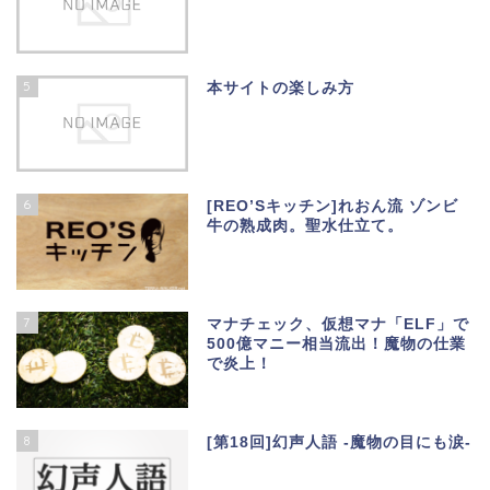
5
本サイトの楽しみ方
6
[REO’Sキッチン]れおん流 ゾンビ
牛の熟成肉。聖水仕立て。
7
マナチェック、仮想マナ「ELF」で
500億マニー相当流出！魔物の仕業
で炎上！
8
[第18回]幻声人語 -魔物の目にも涙-